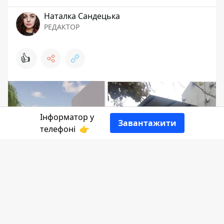
Наталка Сандецька
РЕДАКТОР
👍
Інформатор у
Завантажити
телефоні
👉
Майже 2 млн грн витратили у Коломиї