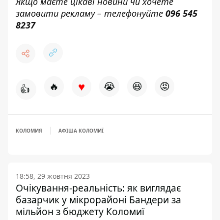
Якщо маєте цікаві новини чи хочете
замовити рекламу – телефонуйте
096 545
8237
♥
🔥
😭
😆
😡
👍
КОЛОМИЯ
АФІША КОЛОМИЇ
18:58, 29 жовтня 2023
Очікування-реальність: як виглядає
базарчик у мікрорайоні Бандери за
мільйон з бюджету Коломиї