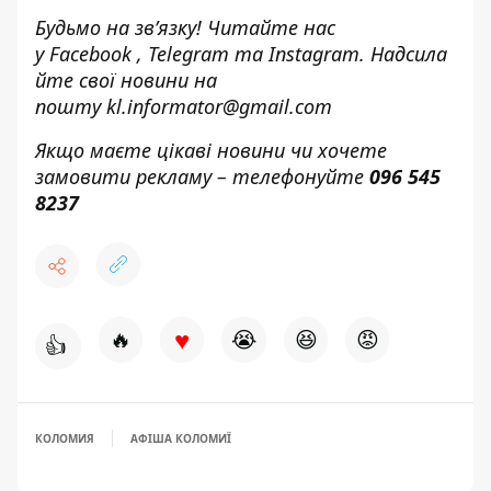
Будьмо на зв’язку! Читайте нас
у
Facebook
,
Telegram
та
Instagram.
Надсила
йте свої новини н
а
пошту
kl.informator@gmail.com
Якщо маєте цікаві новини чи хочете
замовити рекламу – телефонуйте
096 545
8237
♥
🔥
😭
😆
😡
👍
КОЛОМИЯ
АФІША КОЛОМИЇ