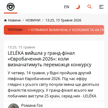
EN
Новини
НОВИНИ
13:25, 15 Травня 2026
💡ГРАФІКИ ВИМКНЕНЬ У КОЛОМИЇ ТА НА ПРИК
ТОПТЕМИ:
13:25, 15 травня
LELÉKA вийшла у гранд-фінал
«Євробачення-2026»: коли
визначатимуть переможця конкурсу
У четвер, 14 травня, у Відні пройшов другий
півфінал Євробачення 2026. Під час ефіру
глядачі з усього світу почули імена ще десятьох
фіналістів конкурсу. У гранд-фіналі всього ми
побачимо виступи 25 країн, серед них - LELÉKA
Романа Гох