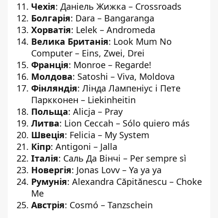
Чехія
: Даніель Жижка – Crossroads
Болгарія
: Dara – Bangaranga
Хорватія
: Lelek – Andromeda
Велика Британія
: Look Mum No
Computer – Eins, Zwei, Drei
Франція
: Monroe – Regarde!
Молдова
: Satoshi – Viva, Moldova
Фінляндія
: Лінда Лампеніус і Пете
Паркконен – Liekinheitin
Польща
: Alicja – Pray
Литва
: Lion Ceccah – Sólo quiero más
Швеція
: Felicia – My System
Кіпр
: Antigoni – Jalla
Італія
: Саль Да Вінчі – Per sempre sì
Новергія
: Jonas Lovv – Ya ya ya
Румунія
: Alexandra Căpitănescu – Choke
Me
Австрія
: Cosmó – Tanzschein