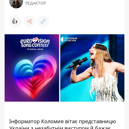
РЕДАКТОР
👍
Інформатор Коломия
вітає представницю
України з незабутнім виступом й бажає