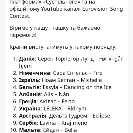
платформах «Суспільного» та на
офіційному YouTube-каналі Eurovision Song
Contest.
Віримо у нашу пташку та бажаємо
перемоги!
Країни виступатимуть у такому порядку:
Данія
: Серен Торпегор Лунд – Før vi går
hjem
Німеччина
: Сара Енгельс – Fire
Ізраїль
: Ноам Беттан – Michelle
Бельгія
: Essyla – Dancing on the Ice
Албанія
: Alis – Nân
Греція
: Акілас – Ferto
Україна
: LELÉKA – Ridnym
Австралія
: Дельта Гудрем – Eclipse
Сербія
: Lavina – Kraj mene
Мальта
: Ейдан – Bella