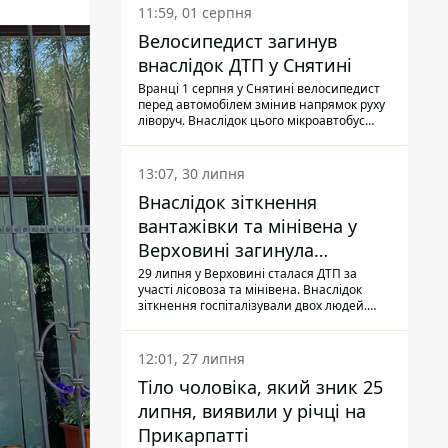
11:59, 01 серпня
Велосипедист загинув
внаслідок ДТП у Снятині
Вранці 1 серпня у Снятині велосипедист
перед автомобілем змінив напрямок руху
ліворуч. Внаслідок цього мікроавтобус
здійснив наїзд на керманича
двоколісного.
13:07, 30 липня
Внаслідок зіткнення
вантажівки та мінівена у
Верховині загинула
пасажирка, водійка - у
29 липня у Верховині сталася ДТП за
участі лісовоза та мінівена. Внаслідок
лікарні
зіткнення госпіталізували двох людей.
Попри зусилля медиків, 79-річна
пасажирка легковика померла у лікарні.
Також травми отримала водійка
12:01, 27 липня
автомобіля.
Тіло чоловіка, який зник 25
липня, виявили у річці на
Прикарпатті