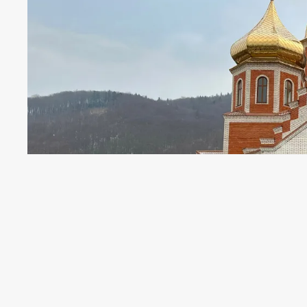
Українці вперше святкуватимуть ден