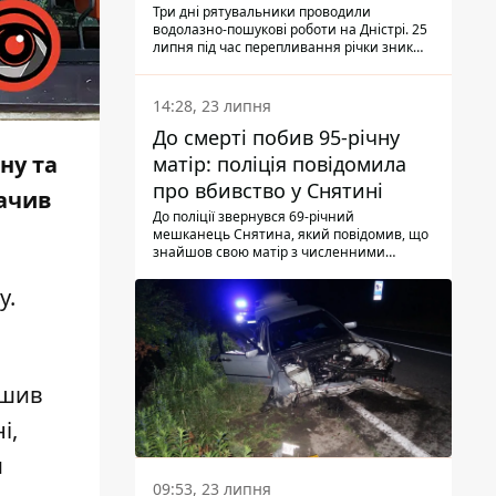
Три дні рятувальники проводили
водолазно-пошукові роботи на Дністрі. 25
липня під час перепливання річки зник
чоловік 2002 року народження. У
понеділок, 27 липня, надзвичайники
виявили тіло.
14:28, 23 липня
До смерті побив 95-річну
ну та
матір: поліція повідомила
про вбивство у Снятині
начив
До поліції звернувся 69-річний
мешканець Снятина, який повідомив, що
знайшов свою матір з численними
тілесними ушкодженнями. Та, як
з'ясували правоохоронці, ці травми жінці
у.
наніс її син.
ишив
і,
м
09:53, 23 липня