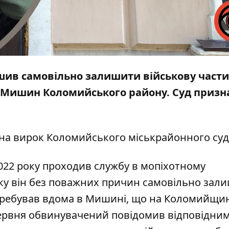
ішив самовільно залишити військову части
лі Мишин Коломийського району. Суд приз
 на
вирок
Коломийського міськрайонного суд
022 року проходив службу в мопіхотному
оку він без поважних причин самовільно зал
перебував вдома в Мишині, що на Коломийщин
червня обвинувачений повідомив відповідни