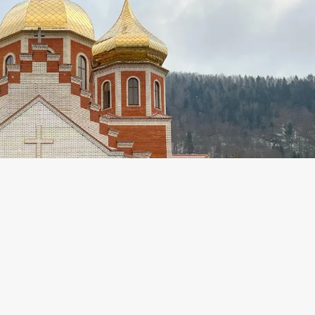
ь Святого Миколая 6 грудня. З нагоди цьо