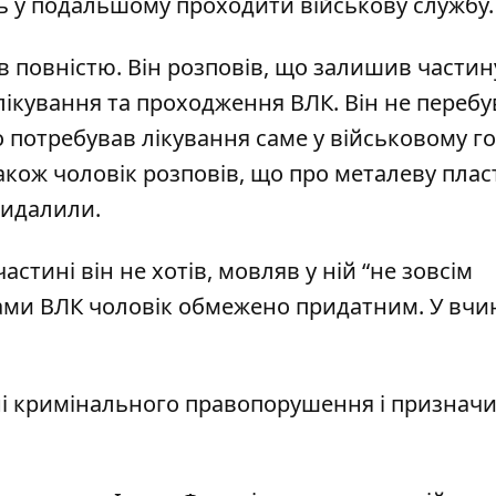
ть у подальшому проходити військову службу.
 повністю. Він розповів, що залишив частину
ікування та проходження ВЛК. Він не перебу
 потребував лікування саме у військовому гос
кож чоловік розповів, що про металеву плас
 видалили.
стині він не хотів, мовляв у ній “не зовсім
тами ВЛК чоловік обмежено придатним. У вч
ні кримінального правопорушення і признач