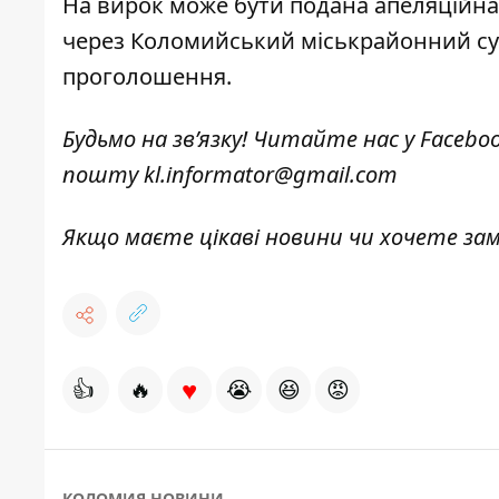
На вирок може бути подана апеляційна 
через Коломийський міськрайонний суд
проголошення.
Будьмо на зв’язку! Читайте нас у
Facebo
пошту
kl.informator@gmail.com
Якщо маєте цікаві новини чи хочете з
♥
👍
🔥
😭
😆
😡
КОЛОМИЯ НОВИНИ