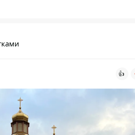
ітками
👍