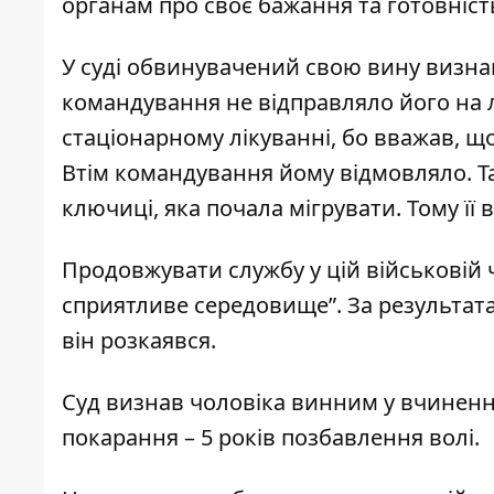
органам про своє бажання та готовніс
У суді обвинувачений свою вину визнав
командування не відправляло його на л
стаціонарному лікуванні, бо вважав, що
Втім командування йому відмовляло. Та
ключиці, яка почала мігрувати. Тому її
Продовжувати службу у цій військовій ча
сприятливе середовище”. За результа
він розкаявся.
Суд визнав чоловіка винним у вчинен
покарання – 5 років позбавлення волі.