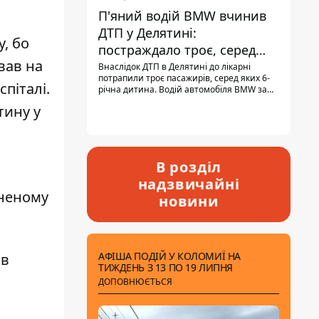
П'яний водій BMW вчинив
ДТП у Делятині:
, бо
постраждало троє, серед
вав на
них - дитина
Внаслідок ДТП в Делятині до лікарні
потрапили троє пасажирів, серед яких 6-
піталі.
річна дитина. Водій автомобіля BMW за
кермом був п'яним, кількість алкоголю в
тину у
крові майже у 13,5 раза перевищувала
допустиму норму.
В розділ
надзвичайні
иненому
новини
АФІША ПОДІЙ У КОЛОМИЇ НА
ив
ТИЖДЕНЬ З 13 ПО 19 ЛИПНЯ
ДОПОВНЮЄТЬСЯ