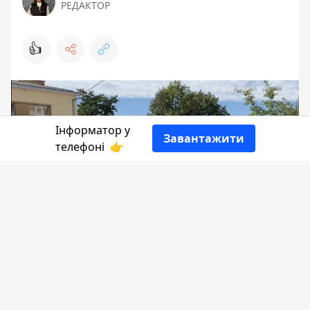
РЕДАКТОР
👍
Інформатор у
Завантажити
телефоні
👉
Дітей докупи, аби тільки групи були
повними. Приблизно таку вимогу
поклала перед колективами дитсадків