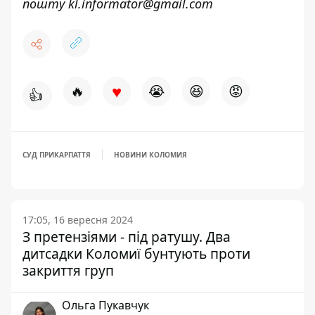
пошту
kl.informator@gmail.com
♥
🔥
😭
😆
😡
👍
СУД ПРИКАРПАТТЯ
НОВИНИ КОЛОМИЯ
17:05, 16 вересня 2024
З претензіями - під ратушу. Два
дитсадки Коломиї бунтують проти
закриття груп
Ольга Пукавчук