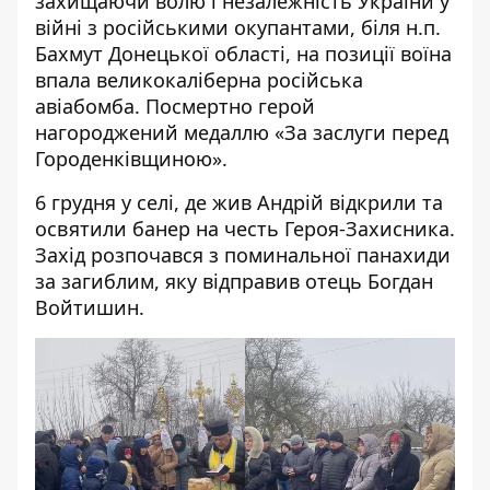
захищаючи волю і незалежність України у
війні з російськими окупантами, біля н.п.
Бахмут Донецької області, на позиції воїна
впала великокаліберна російська
авіабомба. Посмертно герой
нагороджений медаллю «За заслуги перед
Городенківщиною».
6 грудня у селі, де жив Андрій відкрили та
освятили банер на честь Героя-Захисника.
Захід розпочався з поминальної панахиди
за загиблим, яку відправив отець Богдан
Войтишин.