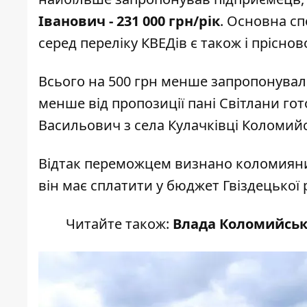
Іванович - 231 000 грн/рік
. Основна сп
серед переліку КВЕДів є також і прісно
Всього на 500 грн менше запропонувала
менше від пропозиції пані Світлани г
Васильович з села Кулачківці Коломий
Відтак переможцем визнано коломиянин
він має сплатити у бюджет Гвіздецької
Читайте також:
Влада Коломийсько