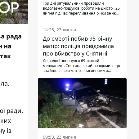
Три дні рятувальники проводили
водолазно-пошукові роботи на Дністрі. 25
липня під час перепливання річки зник
чоловік 2002 року народження. У
понеділок, 27 липня, надзвичайники
виявили тіло.
14:28, 23 липня
ва рада
До смерті побив 95-річну
н на
матір: поліція повідомила
про вбивство у Снятині
дтак
До поліції звернувся 69-річний
мешканець Снятина, який повідомив, що
знайшов свою матір з численними
тілесними ушкодженнями. Та, як
з'ясували правоохоронці, ці травми жінці
ола.
наніс її син.
ої ради.
ьких
у із
09:53, 23 липня