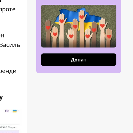
 проте
рн
 Василь
Донат
оренди
у