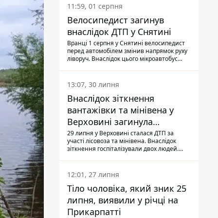
11:59, 01 серпня
Велосипедист загинув
внаслідок ДТП у Снятині
Вранці 1 серпня у Снятині велосипедист
перед автомобілем змінив напрямок руху
ліворуч. Внаслідок цього мікроавтобус
здійснив наїзд на керманича
двоколісного.
13:07, 30 липня
Внаслідок зіткнення
вантажівки та мінівена у
Верховині загинула
пасажирка, водійка - у
29 липня у Верховині сталася ДТП за
участі лісовоза та мінівена. Внаслідок
лікарні
зіткнення госпіталізували двох людей.
Попри зусилля медиків, 79-річна
пасажирка легковика померла у лікарні.
Також травми отримала водійка
12:01, 27 липня
автомобіля.
Тіло чоловіка, який зник 25
липня, виявили у річці на
Прикарпатті