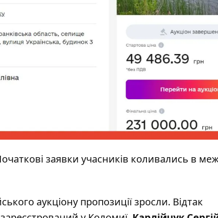
очаткові заявки учасників коливались в меж
йського аукціону пропозиції зросли. Відтак
зареєстрований у Коломиї,
Карлійчук Сергі