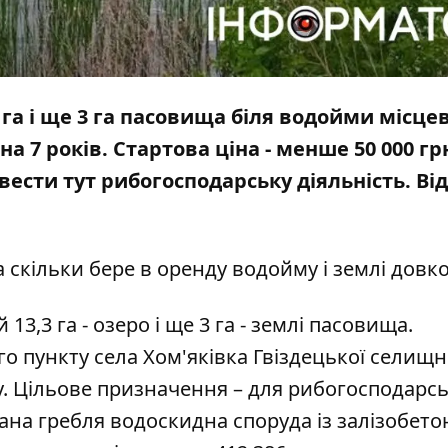
га і ще 3 га пасовища біля водойми місце
а 7 років. Стартова ціна - менше 50 000 гр
 вести тут рибогосподарську діяльність. Ві
а скільки бере в оренду водойму і землі довк
13,3 га - озеро і ще 3 га - землі пасовища.
 пункту села Хом'яківка Гвіздецької селищн
у. Цільове призначення – для рибогосподарс
ана гребля водоскидна споруда із залізобетон