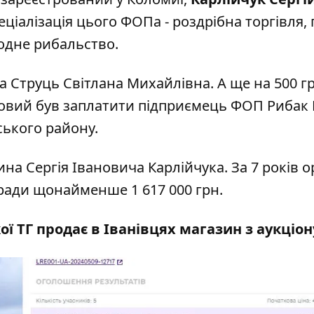
еціалізація цього ФОПа - роздрібна торгівля,
водне рибальство.
 Струць Світлана Михайлівна. А ще на 500 г
отовий був заплатити підприємець ФОП Рибак
ського району.
а Сергія Івановича Карлійчука. За 7 років 
 ради щонайменше 1 617 000 грн.
ї ТГ продає в Іванівцях магазин з аукціон