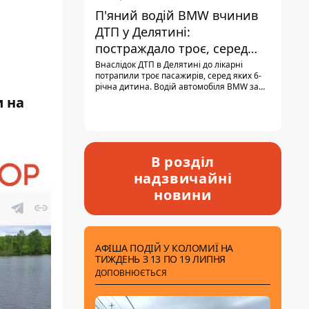
П'яний водій BMW вчинив
ДТП у Делятині:
постраждало троє, серед
них - дитина
Внаслідок ДТП в Делятині до лікарні
потрапили троє пасажирів, серед яких 6-
річна дитина. Водій автомобіля BMW за
кермом був п'яним, кількість алкоголю в
и на
крові майже у 13,5 раза перевищувала
допустиму норму.
В розділ
надзвичайні
новини
АФІША ПОДІЙ У КОЛОМИЇ НА
ТИЖДЕНЬ З 13 ПО 19 ЛИПНЯ
ДОПОВНЮЄТЬСЯ