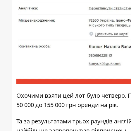
Охочими взяти цей лот було четверо. П
50 000 до 155 000 грн оренди на рік.
Та за результатами трьох раундів англі
найбільше запропонував підприємець, 