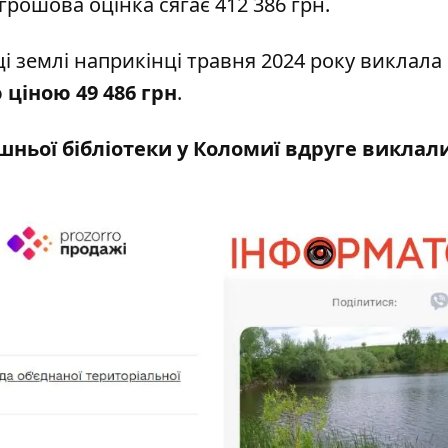
ошова оцінка сягає 412 386 грн.
ці землі наприкінці травня 2024 року виклала
 ціною 49 486 грн
.
ьої бібліотеки у Коломиї вдруге виклал