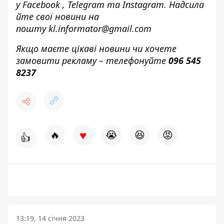
у
Facebook
,
Telegram
та
Instagram.
Надсила
йте свої новини н
а
пошту
kl.informator@gmail.com
Якщо маєте цікаві новини чи хочете
замовити рекламу – телефонуйте
096 545
8237
♥
🔥
😭
😆
😡
👍
13:19, 14 січня 2023