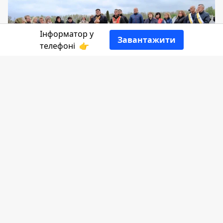
Інформатор у
Завантажити
телефоні
👉
Сьогодні, 4 травня, рік, як загинув
захисник Петро Попович. Біля могили
воїна на Алеї Слави зібралися рідні,
друзі, знайомі, аби помолитися та
віддати шану його пам'яті.
Пише
Інформатор
, посилаючись на
допис
міського голови Коломиї.
Петро Попович народився 9 червня 1966