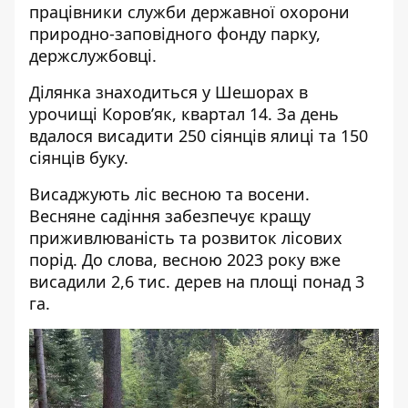
працівники служби державної охорони
природно-заповідного фонду парку,
держслужбовці.
Ділянка знаходиться у Шешорах в
урочищі Коров’як, квартал 14. За день
вдалося висадити 250 сіянців ялиці та 150
сіянців буку.
Висаджують ліс весною та восени.
Весняне садіння забезпечує кращу
приживлюваність та розвиток лісових
порід. До слова, весною 2023 року вже
висадили 2,6 тис. дерев на площі понад 3
га.