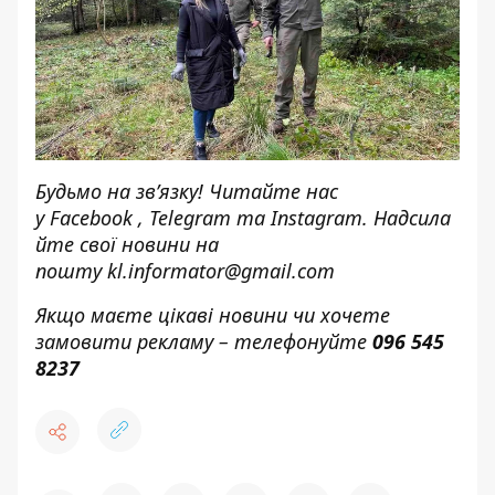
Будьмо на зв’язку! Читайте нас
у
Facebook
,
Telegram
та
Instagram.
Надсила
йте свої новини н
а
пошту
kl.informator@gmail.com
Якщо маєте цікаві новини чи хочете
замовити рекламу – телефонуйте
096 545
8237