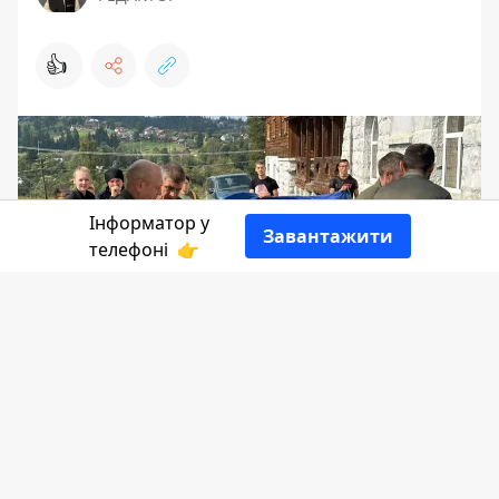
👍
Інформатор у
Завантажити
телефоні
👉
Юрій Проданюк працював у відділі
освіти, культури, сім’ї, молоді та спорту
Ворохтянської селищної ради. На
захист Батьківщини став у 2023 році.