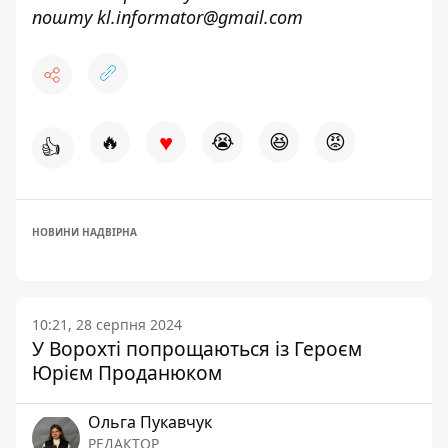
пошту
kl.informator@gmail.com
♥
🔥
😭
😆
😡
👍
НОВИНИ НАДВІРНА
10:21, 28 серпня 2024
У Ворохті попрощаються із Героєм
Юрієм Проданюком
Ольга Пукавчук
РЕДАКТОР