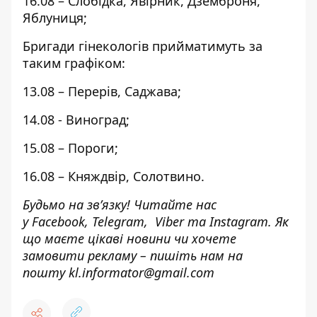
16.08 – Слобідка, Явірник, Дземброня,
Яблуниця;
Бригади гінекологів прийматимуть за
таким графіком:
13.08 – Перерів, Саджава;
14.08 - Виноград;
15.08 – Пороги;
16.08 – Княждвір, Солотвино.
Будьмо на зв’язку! Читайте нас
у
Facebook
,
Telegram,
Viber
та
Instagram.
Як
що маєте цікаві новини чи хочете
замовити рекламу – пишіть нам на
пошту
kl.informator@gmail.com