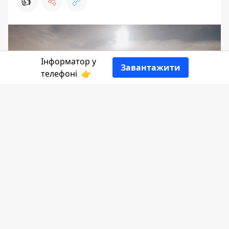
👍
Інформатор у
Завантажити
телефоні
👉
Цьогоріч виповнюється 600 років з дня
першої писемної згадки про селище
Верховина. З нагоди річниці в селі
відбудуться багато різноманітних
подій: святкові Божественні Літургії,
літературно-мистецький фестиваль,