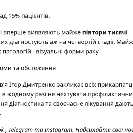
ад 15% пацієнтів.
асті вперше виявляють майже
півтори тисячі
яких діагностують аж на четвертій стадії. Май
 патологій - візуальні форми раку.
томи та обстеження
’я Ігор Дмитренко закликає всіх прикарпатц
та в жодному разі не нехтувати профілактичн
ння діагностика та своєчасне лікування дають
.
ok
,
Telegram
та
Instagram.
Надсилайте свої но