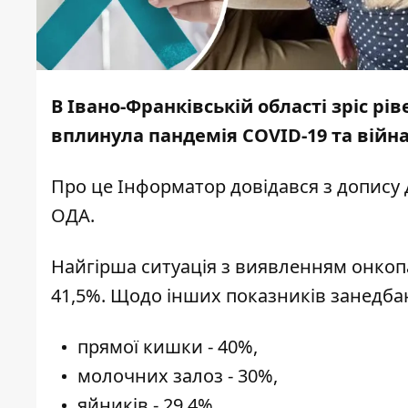
В Івано-Франківській області зріс рі
вплинула пандемія COVID-19 та війн
Про це
Інформатор
довідався з допису
ОДА
.
Найгірша ситуація з виявленням онкоп
41,5%. Щодо інших показників занедбан
прямої кишки - 40%,
молочних залоз - 30%,
яйників - 29,4%.