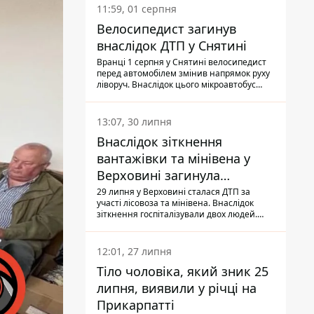
11:59, 01 серпня
Велосипедист загинув
внаслідок ДТП у Снятині
Вранці 1 серпня у Снятині велосипедист
перед автомобілем змінив напрямок руху
ліворуч. Внаслідок цього мікроавтобус
здійснив наїзд на керманича
двоколісного.
13:07, 30 липня
Внаслідок зіткнення
вантажівки та мінівена у
Верховині загинула
пасажирка, водійка - у
29 липня у Верховині сталася ДТП за
участі лісовоза та мінівена. Внаслідок
лікарні
зіткнення госпіталізували двох людей.
Попри зусилля медиків, 79-річна
пасажирка легковика померла у лікарні.
Також травми отримала водійка
12:01, 27 липня
автомобіля.
Тіло чоловіка, який зник 25
липня, виявили у річці на
Прикарпатті