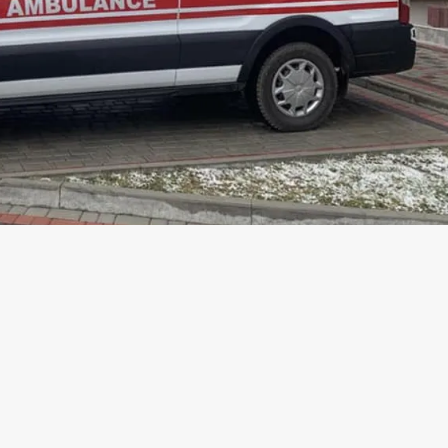
й виїзд мобільної акушерсько-гінекологічно
шів. Такі виїзди будуть і в інших населен
кий пологовий будинок і гінекологічне відд