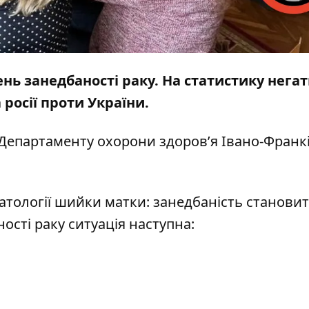
вень занедбаності раку. На статистику нега
а
росії проти України.
Департаменту охорони здоров’я Івано-Франкі
атології шийки матки: занедбаність станови
ості раку ситуація наступна: