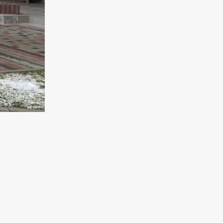
ї
их
ілення