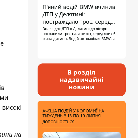
П'яний водій BMW вчинив
ДТП у Делятині:
постраждало троє, серед
них - дитина
Внаслідок ДТП в Делятині до лікарні
потрапили троє пасажирів, серед яких 6-
річна дитина. Водій автомобіля BMW за
же
кермом був п'яним, кількість алкоголю в
крові майже у 13,5 раза перевищувала
допустиму норму.
В розділ
надзвичайні
новини
ів
ими
 високі
АФІША ПОДІЙ У КОЛОМИЇ НА
ТИЖДЕНЬ З 13 ПО 19 ЛИПНЯ
ДОПОВНЮЄТЬСЯ
вини н
а