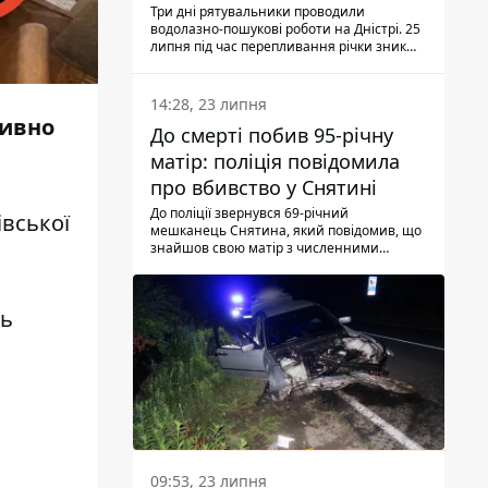
Три дні рятувальники проводили
водолазно-пошукові роботи на Дністрі. 25
липня під час перепливання річки зник
чоловік 2002 року народження. У
понеділок, 27 липня, надзвичайники
виявили тіло.
14:28, 23 липня
тивно
До смерті побив 95-річну
матір: поліція повідомила
про вбивство у Снятині
До поліції звернувся 69-річний
вської
мешканець Снятина, який повідомив, що
знайшов свою матір з численними
тілесними ушкодженнями. Та, як
з'ясували правоохоронці, ці травми жінці
наніс її син.
ть
09:53, 23 липня