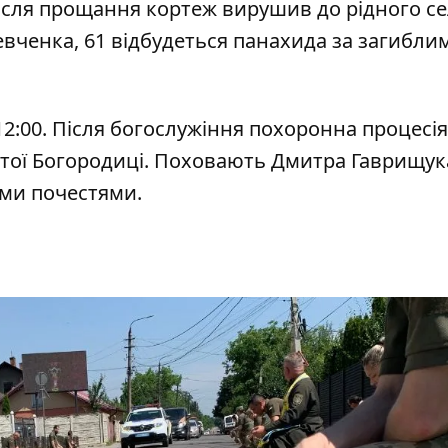
Після прощання кортеж вирушив до рідного с
вченка, 61 відбудеться панахида за загибли
2:00. Після богослужіння похоронна процесія
тої Богородиці. Поховають Дмитра Гаврищук
ими почестями.