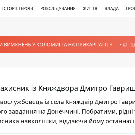
ІСТОРІЇ ГЕРОЇВ
РОЗСЛІДУВАННЯ
ЖИТТЯ
ВЛАДА
ГРО
И ВИМКНЕНЬ У КОЛОМИЇ ТА НА ПРИКАРПАТТІ ⚡️
💵 П
захисник із Княждвора Дмитро Гаври
овослужбовець із села Княждвір Дмитро Гавр
го завдання на Донеччині. Побратими, рідні 
хисника навколішки, віддаючи йому останню 