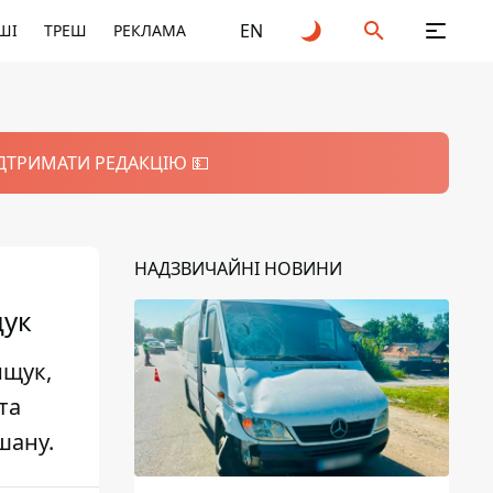
EN
ШІ
ТРЕШ
РЕКЛАМА
ІДТРИМАТИ РЕДАКЦІЮ 💵
НАДЗВИЧАЙНІ НОВИНИ
щук
ищук,
та
шану.