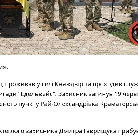
ия.
, проживав у селі Княждвір та проходив служ
ригади "Едельвейс". Захисник загинув 19 черв
леного пункту Рай-Олександрівка Краматорсь
полеглого захисника Дмитра Гаврищука прибу