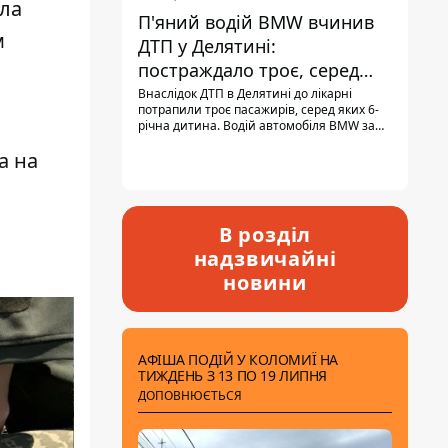
ела
П'яний водій BMW вчинив
м
ДТП у Делятині:
постраждало троє, серед
них - дитина
Внаслідок ДТП в Делятині до лікарні
потрапили троє пасажирів, серед яких 6-
річна дитина. Водій автомобіля BMW за
кермом був п'яним, кількість алкоголю в
а на
крові майже у 13,5 раза перевищувала
допустиму норму.
В розділ
надзвичайні
новини
АФІША ПОДІЙ У КОЛОМИЇ НА
ТИЖДЕНЬ З 13 ПО 19 ЛИПНЯ
ДОПОВНЮЄТЬСЯ