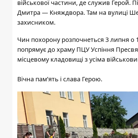
військової частини, де служив Герой. 
Дмитра — Княждвора. Там на вулиці Ше
захисником.
Чин похорону розпочнеться 3 липня о 1
попрямує до храму ПЦУ Успіння Пресвя
місцевому кладовищі з усіма військов
Вічна пам’ять і слава Герою.