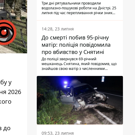
Три дні рятувальники проводили
водолазно-пошукові роботи на Дністрі. 25
липня під час перепливання річки зник
чоловік 2002 року народження. У
понеділок, 27 липня, надзвичайники
виявили тіло.
14:28, 23 липня
До смерті побив 95-річну
матір: поліція повідомила
про вбивство у Снятині
До поліції звернувся 69-річний
мешканець Снятина, який повідомив, що
знайшов свою матір з численними
тілесними ушкодженнями. Та, як
з'ясували правоохоронці, ці травми жінці
бу у
наніс її син.
ня 2026
кого
в до
09:53, 23 липня