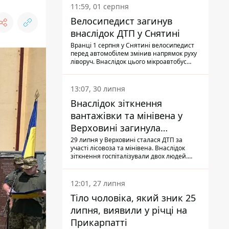
11:59, 01 серпня
Велосипедист загинув
внаслідок ДТП у Снятині
Вранці 1 серпня у Снятині велосипедист
перед автомобілем змінив напрямок руху
ліворуч. Внаслідок цього мікроавтобус
здійснив наїзд на керманича
двоколісного.
13:07, 30 липня
Внаслідок зіткнення
вантажівки та мінівена у
Верховині загинула
пасажирка, водійка - у
29 липня у Верховині сталася ДТП за
участі лісовоза та мінівена. Внаслідок
лікарні
зіткнення госпіталізували двох людей.
Попри зусилля медиків, 79-річна
пасажирка легковика померла у лікарні.
Також травми отримала водійка
12:01, 27 липня
автомобіля.
Тіло чоловіка, який зник 25
липня, виявили у річці на
Прикарпатті