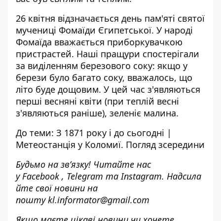
26 квітня відзначається день пам'яті святої
мучениці Фомаїди Єгипетської. У народі
Фомаїда вважається приборкувачкою
пристрастей. Наші пращури спостерігали
за виділенням березового соку: якщо у
берези було багато соку, вважалось, що
літо буде дощовим. У цей час з'являються
перші весняні квіти (при теплій весні
з'являються раніше), зеленіє малина.
До теми:
З 1871 року і до сьогодні |
Метеостанція у Коломиї. Погляд зсередини
Будьмо на зв’язку! Читайте нас
у
Facebook
,
Telegram
та
Instagram.
Надсила
йте свої новини н
а
пошту
kl.informator@gmail.com
Якщо маєте цікаві новини чи хочете