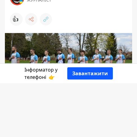
👍
Інформатор у
Завантажити
телефоні
👉
У суботу, 29 квітня, у рамках Чемпіонату
України серед аматорів, коломийський
ФК "Варатик" зійдеться на
футбольному полі з ФК "Агрон" з