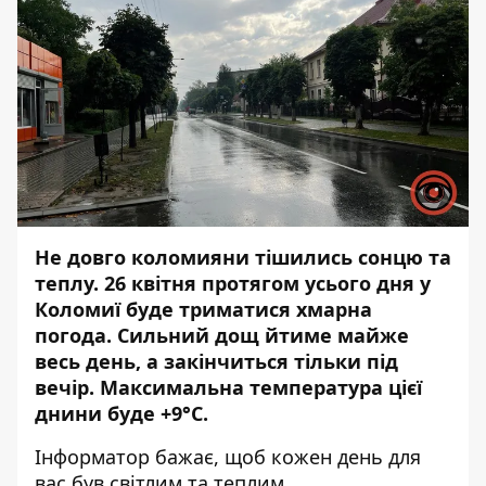
Не довго коломияни тішились сонцю та
теплу. 26 квітня протягом усього дня у
Коломиї буде триматися хмарна
погода. Сильний дощ йтиме майже
весь день, а закінчиться тільки під
вечір. Максимальна температура цієї
днини буде +9°С.
Інформатор
бажає, щоб кожен день для
вас був світлим та теплим.