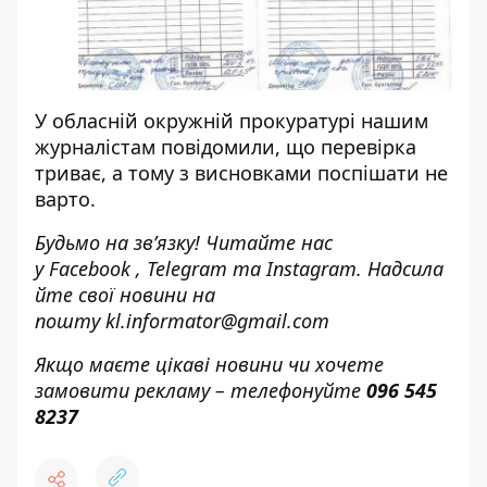
У обласній окружній прокуратурі нашим
журналістам повідомили, що перевірка
триває, а тому з висновками поспішати не
варто.
Будьмо на зв’язку! Читайте нас
у
Facebook
,
Telegram
та
Instagram.
Надсила
йте свої новини н
а
пошту
kl.informator@gmail.com
Якщо маєте цікаві новини чи хочете
замовити рекламу – телефонуйте
096 545
8237