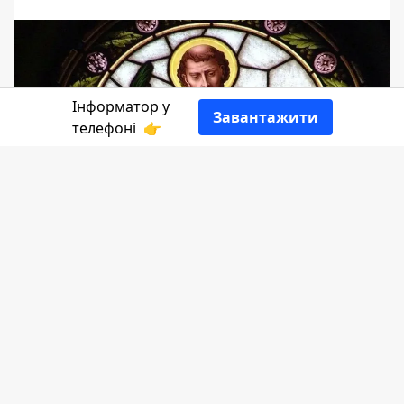
Інформатор у
Завантажити
телефоні
👉
14 лютого чимало людей по всьому
світі святкують День закоханих або ж
День святого Валентина. Але є й багато
тих, хто не розуміє, звідки взялося це
свято і вважають, що воно взагалі не є
християнським.
Інформатор
вирішив дослідити, хто ж