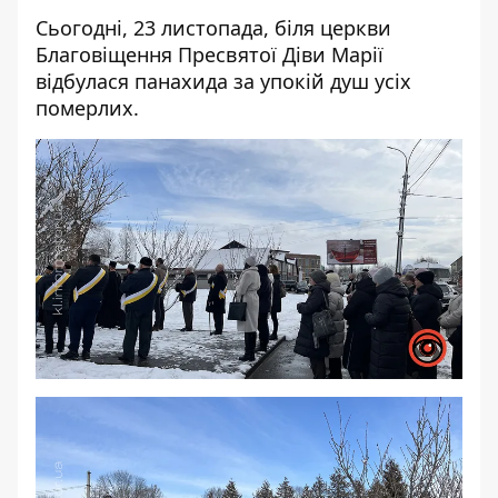
Сьогодні, 23 листопада, біля церкви
Благовіщення Пресвятої Діви Марії
відбулася панахида за упокій душ усіх
померлих.