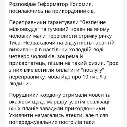
Розповідає
Інформатор Коломия
,
посилаючись на
прикордонників
.
Переправники гарантували "безпечне
мілководдя" та гумовий човен на якому
чоловіки мали переплисти стрімку річку
Тиса. Незважаючи на відсутність гарантій
виживання в настільки холодній воді,
четверо чоловіків, зокрема й
прикарпатець, пішли на такий ризик. Троє
з них вже встигли оплатити "послугу"
переправнику, мова йде про 10 тис $ з
людини.
Порушники кордону отримали човен та
вказівки щодо маршруту, втім реалізації
їхніх планів завадили прикордонники.
Ухилянти намагались втекти, але після
попереджувальних пострілів таки