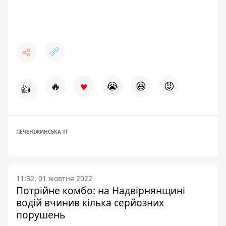
♥
🔥
😭
😆
😡
👍
ПЕЧЕНІЖИНСЬКА ТГ
11:32, 01 жовтня 2022
Потрійне комбо: на Надвірнянщині
водій вчинив кілька серйозних
порушень