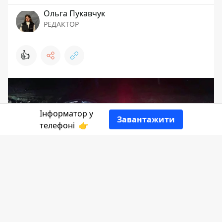
Ольга Пукавчук
РЕДАКТОР
👍
Інформатор у
Завантажити
телефоні
👉
Вчора вночі у селі Пасічна автівка Ауді
А6 потрапила в аварію. Водій цієї