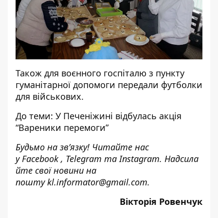
Також для воєнного госпіталю з пункту
гуманітарної допомоги передали футболки
для військових.
До теми:
У Печеніжині відбулась акція
“Вареники перемоги”
Будьмо на зв’язку! Читайте нас
у
Facebook
,
Telegram
та
Instagram.
Надсила
йте свої новини на
пошту
kl.informator@gmail.com
.
Вікторія Ровенчук