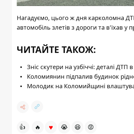
Нагадуємо, цього ж дня
карколомна Д
автомобіль злетів з дороги та в'їхав у 
ЧИТАЙТЕ ТАКОЖ:
Зніс скутери на узбіччі: деталі ДТП 
Коломиянин підпалив будинок рідної
Молодик на Коломийщині влаштува
♥
👍
🔥
😭
😆
😡