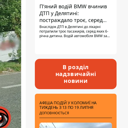
П'яний водій BMW вчинив
ДТП у Делятині:
постраждало троє, серед
них - дитина
Внаслідок ДТП в Делятині до лікарні
потрапили троє пасажирів, серед яких 6-
річна дитина. Водій автомобіля BMW за
кермом був п'яним, кількість алкоголю в
крові майже у 13,5 раза перевищувала
допустиму норму.
В розділ
надзвичайні
новини
АФІША ПОДІЙ У КОЛОМИЇ НА
ТИЖДЕНЬ З 13 ПО 19 ЛИПНЯ
ДОПОВНЮЄТЬСЯ