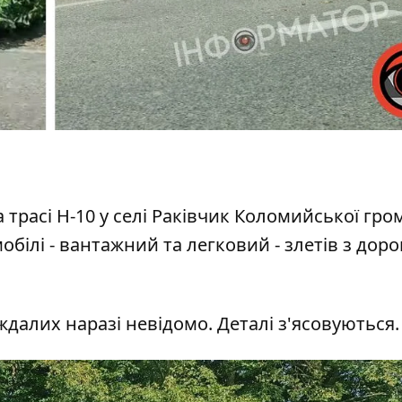
а трасі Н-10 у селі Раківчик Коломийської гро
білі - вантажний та легковий - злетів з доро
далих наразі невідомо. Деталі з'ясовуються