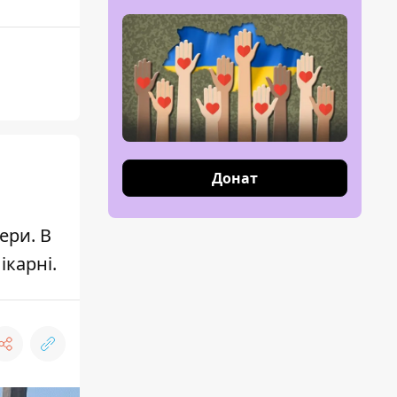
Донат
ери. В
ікарні.