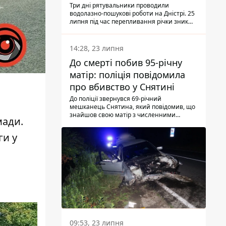
Три дні рятувальники проводили
водолазно-пошукові роботи на Дністрі. 25
липня під час перепливання річки зник
чоловік 2002 року народження. У
понеділок, 27 липня, надзвичайники
виявили тіло.
14:28, 23 липня
До смерті побив 95-річну
матір: поліція повідомила
про вбивство у Снятині
До поліції звернувся 69-річний
мешканець Снятина, який повідомив, що
знайшов свою матір з численними
мади.
тілесними ушкодженнями. Та, як
з'ясували правоохоронці, ці травми жінці
ги у
наніс її син.
.
09:53, 23 липня