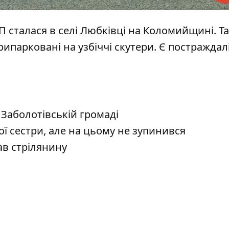
ТП
сталася в селі Любківці на Коломийщині. Т
припарковані на узбіччі скутери. Є постраждалі
в Заболотівській громаді
 сестри, але на цьому не зупинився
в стрілянину