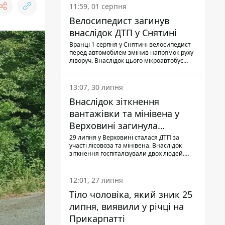
11:59, 01 серпня
Велосипедист загинув
внаслідок ДТП у Снятині
Вранці 1 серпня у Снятині велосипедист
перед автомобілем змінив напрямок руху
ліворуч. Внаслідок цього мікроавтобус
здійснив наїзд на керманича
двоколісного.
13:07, 30 липня
Внаслідок зіткнення
вантажівки та мінівена у
Верховині загинула
пасажирка, водійка - у
29 липня у Верховині сталася ДТП за
участі лісовоза та мінівена. Внаслідок
лікарні
зіткнення госпіталізували двох людей.
Попри зусилля медиків, 79-річна
пасажирка легковика померла у лікарні.
Також травми отримала водійка
12:01, 27 липня
автомобіля.
Тіло чоловіка, який зник 25
липня, виявили у річці на
Прикарпатті