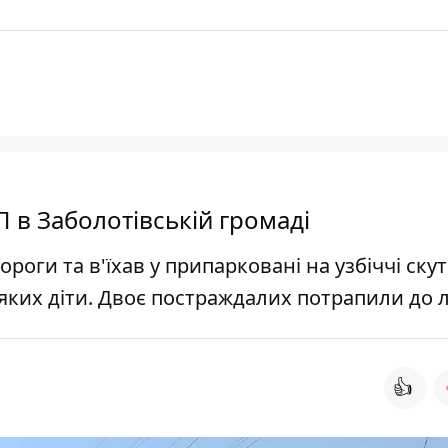
ТП в Заболотівській громаді
ороги та в'їхав у припарковані на узбіччі скут
яких діти. Двоє постраждалих потрапили до л
👍