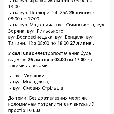
на вул. Франка
25 липня
з 08:00 по
18:00.
на вул. Петлюри, 24, 26А
26 липня
з
08:00 по 17:00
на вул. Міцкевича, вул. Січинського, вул.
Зоряна, вул. Рильського,
вул.Воскресінецька, вул. Бенцаля, вул.
Тичини, 12 з 08:00 по 18:00
27 липня
.
У
селі Спас
електропостачання буде
відсутнє
26 липня з 08:00 по 17:00
за
такими адресами:
вул. Українки,
вул. Молодіжна,
вул. Січових Стрільців
До теми:
Без довжелезних черг: як
коломиянам потрапити в клієнтський
простір 104.ua