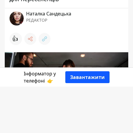
Наталка Сандецька
РЕДАКТОР
👍
Інформатор у
Завантажити
телефоні
👉
Для вимушених переселенців