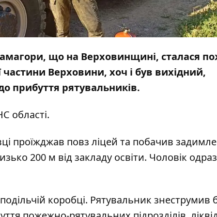
ю Замагори, що на Верховинщині, сталася п
частини Верховини, хоч і був вихідний,
до прибуття рятувальників.
С області.
вці проїжджав повз ліцей та побачив задимле
изько 200 м від закладу освіти. Чоловік одраз
зподільчій коробці. Рятувальник знеструмив 
уття пожежно-рятувальних підрозділів, лікві