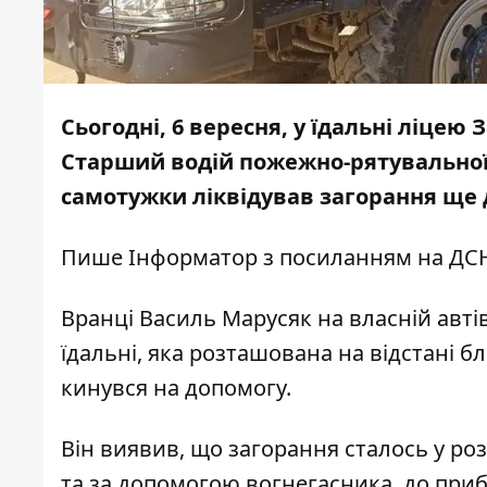
Сьогодні, 6 вересня, у їдальні ліце
Старший водій пожежно-рятувальної 
самотужки ліквідував загорання ще 
Пише
Інформатор
з
посиланням
на ДСН
Вранці Василь Марусяк на власній авті
їдальні, яка розташована на відстані бл
кинувся на допомогу.
Він виявив, що загорання сталось у ро
та за допомогою вогнегасника, до приб