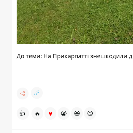
До теми:
На Прикарпатті знешкодили д
♥
👍
🔥
😭
😆
😡