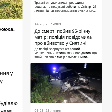
Три дні рятувальники проводили
водолазно-пошукові роботи на Дністрі. 25
липня під час перепливання річки зник
чоловік 2002 року народження. У
понеділок, 27 липня, надзвичайники
виявили тіло.
14:28, 23 липня
ожежа.
До смерті побив 95-річну
матір: поліція повідомила
про вбивство у Снятині
До поліції звернувся 69-річний
мешканець Снятина, який повідомив, що
знайшов свою матір з численними
тілесними ушкодженнями. Та, як
з'ясували правоохоронці, ці травми жінці
наніс її син.
ння у
у
будівлю
дував
09:53, 23 липня