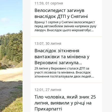
11:59, 01 серпня
Велосипедист загинув
внаслідок ДТП у Снятині
Вранці 1 серпня у Снятині велосипедист
перед автомобілем змінив напрямок руху
ліворуч. Внаслідок цього мікроавтобус
здійснив наїзд на керманича
двоколісного.
13:07, 30 липня
Внаслідок зіткнення
вантажівки та мінівена у
Верховині загинула
пасажирка, водійка - у
29 липня у Верховині сталася ДТП за
участі лісовоза та мінівена. Внаслідок
лікарні
зіткнення госпіталізували двох людей.
Попри зусилля медиків, 79-річна
пасажирка легковика померла у лікарні.
Також травми отримала водійка
12:01, 27 липня
автомобіля.
Тіло чоловіка, який зник 25
липня, виявили у річці на
Прикарпатті