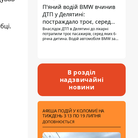
П'яний водій BMW вчинив
ДТП у Делятині:
постраждало троє, серед
бці.
них - дитина
Внаслідок ДТП в Делятині до лікарні
потрапили троє пасажирів, серед яких 6-
річна дитина. Водій автомобіля BMW за
кермом був п'яним, кількість алкоголю в
крові майже у 13,5 раза перевищувала
допустиму норму.
В розділ
надзвичайні
новини
АФІША ПОДІЙ У КОЛОМИЇ НА
ТИЖДЕНЬ З 13 ПО 19 ЛИПНЯ
ДОПОВНЮЄТЬСЯ