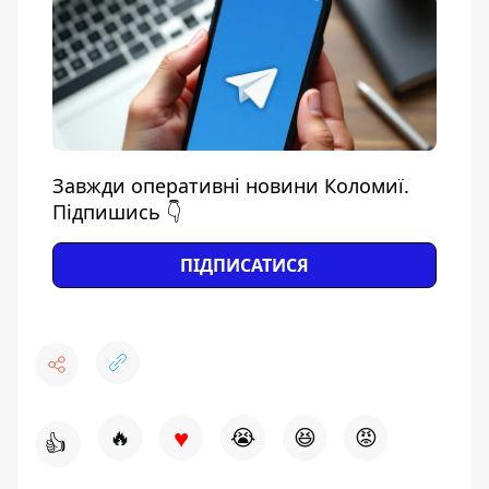
Завжди оперативні новини Коломиї.
Підпишись 👇
ПІДПИСАТИСЯ
♥
🔥
😭
😆
😡
👍