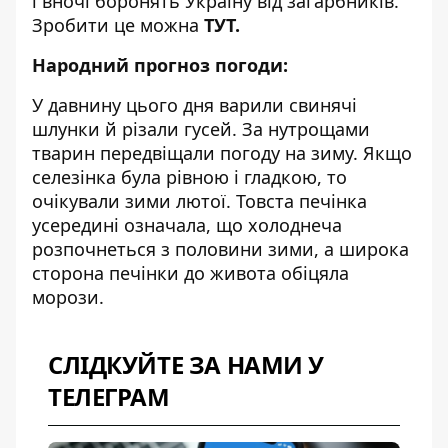
і вночі боронять Україну від загарбників.
Зробити це можна
ТУТ
.
Народний прогноз погоди:
У давнину цього дня варили свинячі
шлунки й різали гусей. За нутрощами
тварин передвіщали погоду на зиму. Якщо
селезінка була рівною і гладкою, то
очікували зими лютої. Товста печінка
усередині означала, що холоднеча
розпочнеться з половини зими, а широка
сторона печінки до живота обіцяла
морози.
СЛІДКУЙТЕ ЗА НАМИ У
ТЕЛЕГРАМ