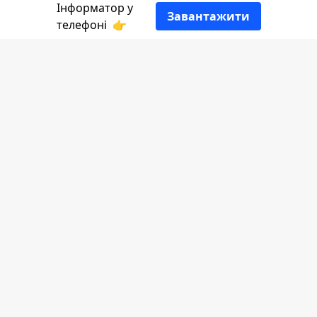
Інформатор у
Завантажити
👍
телефоні
👉
Інформатор Коломи
я розповідає більше з
посиланням на
МОЗ.
Запрошення на обстеження надійде у
застосунку Дія протягом 30-ти днів після
дня народження. Далі треба прийняти
запрошення та замовити Дія.Картку в
застосунку або ж використати свою, уже
оформлену. За 7 днів на неї надійдуть
кошти — 2000 гривень.
Скринінг здоровʼя 40+ включає в себе