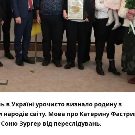
ь в Україні урочисто визнало родину з
ародів світу. Мова про Катерину Фастриг
 Соню Зургер від переслідувань.