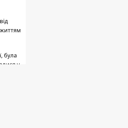
від
м життям
, була
алися у
полях,
ману
ти та
ли до