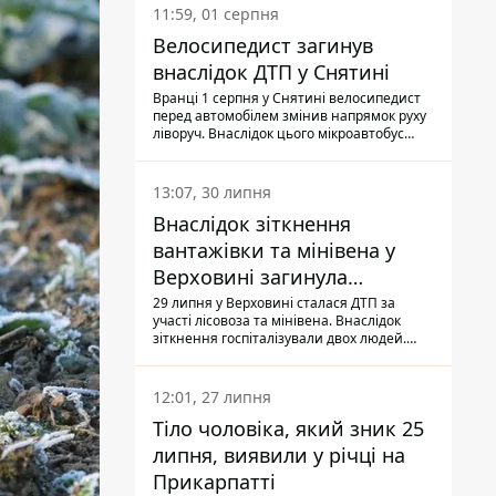
11:59, 01 серпня
Велосипедист загинув
внаслідок ДТП у Снятині
Вранці 1 серпня у Снятині велосипедист
перед автомобілем змінив напрямок руху
ліворуч. Внаслідок цього мікроавтобус
здійснив наїзд на керманича
двоколісного.
13:07, 30 липня
Внаслідок зіткнення
вантажівки та мінівена у
Верховині загинула
пасажирка, водійка - у
29 липня у Верховині сталася ДТП за
участі лісовоза та мінівена. Внаслідок
лікарні
зіткнення госпіталізували двох людей.
Попри зусилля медиків, 79-річна
пасажирка легковика померла у лікарні.
Також травми отримала водійка
12:01, 27 липня
автомобіля.
Тіло чоловіка, який зник 25
липня, виявили у річці на
Прикарпатті