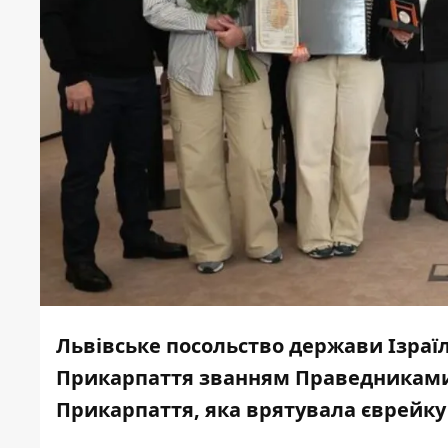
Львівське посольство держави Ізраїл
Прикарпаття званням Праведниками н
Прикарпаття, яка врятувала єврейку