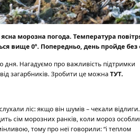
 ясна морозна погода. Температура повітр
ься вище 0º. Попередньо, день пройде без 
о дня. Нагадуємо про важливість підтримки
 від загарбників. Зробити це можна
ТУТ
.
лухали ліс: якщо він шумів – чекали відлиги.
дить сім морозних ранків, коли мороз особли
інливою, тому про неї говорили: “і теплом