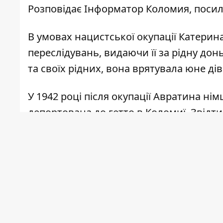
Розповідає
Інформатор Коломия
, поси
В умовах нацистської окупації Катерин
переслідувань, видаючи її за рідну дон
та своїх рідних, вона врятувала юне дів
У 1942 році після окупації Авратина нім
депортована до гетто в Коломиї. Звідт
родини Гров'як, але їх викрили, і сім'
вони зіткнулися з новими випробуванн
ногу.
Дорогою до в’язниці поліцейський Васи
знайти його матір, де вже переховувалис
в'язниці, після невдалої спроби їх розс