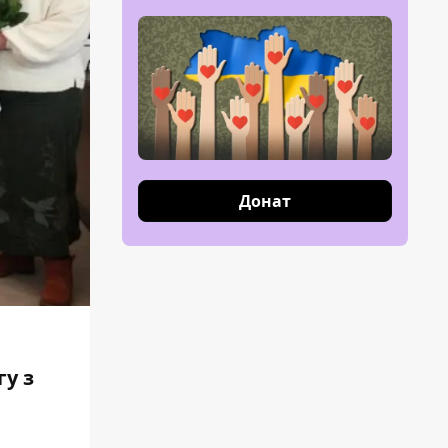
Донат
у з