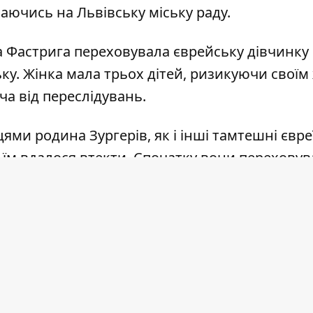
лаючись на
Львівську міську раду
.
а Фастрига переховувала єврейську дівчинку 
ьку. Жінка мала трьох дітей, ризикуючи свої
ча від переслідувань.
цями родина Зургерів, як і інші тамтешні євреї
и їм вдалося втекти. Спочатку вони переховув
я була змушена знову тікати. Переховуючись у 
ями: батько тяжко захворів, а мати мала зла
ль Романиця потай порадив Соні Зургер тіка
я її старші сестри. Батьків тієї ж ночі відвез
тріляли.