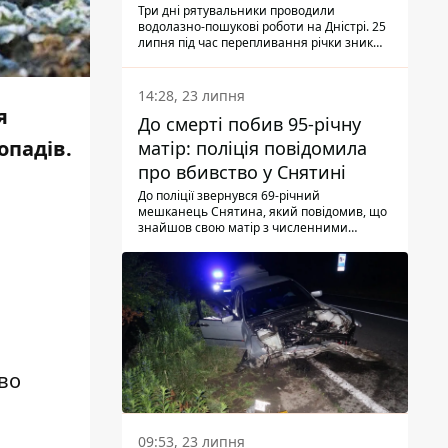
Три дні рятувальники проводили
водолазно-пошукові роботи на Дністрі. 25
липня під час перепливання річки зник
чоловік 2002 року народження. У
понеділок, 27 липня, надзвичайники
виявили тіло.
14:28, 23 липня
я
До смерті побив 95-річну
опадів.
матір: поліція повідомила
про вбивство у Снятині
До поліції звернувся 69-річний
мешканець Снятина, який повідомив, що
знайшов свою матір з численними
тілесними ушкодженнями. Та, як
з'ясували правоохоронці, ці травми жінці
наніс її син.
во
09:53, 23 липня