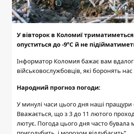
У вівторок в Коломиї триматиметься
опуститься до -9ºС й не підійматимет
Інформатор Коломия
бажає вам вдалог
військовослужбовців, які боронять нас
Народний прогноз погоди:
У минулі часи цього дня наші пращури с
Вважається, що з 3 до 11 лютого прохо
лютує. Погода цього дня часто бувала м
приголубить, і морозом віддубасить”.