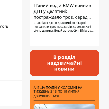
П'яний водій BMW вчинив
ДТП у Делятині:
постраждало троє, серед
них - дитина
Внаслідок ДТП в Делятині до лікарні
каві
потрапили троє пасажирів, серед яких 6-
річна дитина. Водій автомобіля BMW за
кермом був п'яним, кількість алкоголю в
крові майже у 13,5 раза перевищувала
допустиму норму.
В розділ
надзвичайні
новини
АФІША ПОДІЙ У КОЛОМИЇ НА
ТИЖДЕНЬ З 13 ПО 19 ЛИПНЯ
ДОПОВНЮЄТЬСЯ