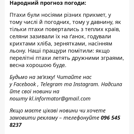
Народний прогноз погоди:
Птахи були носіями різних прикмет, у
тому числі й погодних, тому у давнину, як
тільки птахи повертались з теплих країв,
селяни зазивали їх на ґанок, годували
крихтами хліба, зернятками, насінням
льону. Наші пращури помітили: якщо
перелітні птахи летять дружними зграями,
весна хорошою буде.
Будьмо на зв’язку! Читайте нас
у
Facebook
,
Telegram
та
Instagram.
Надсила
йте свої новини н
а
пошту
kl.informator@gmail.com
Якщо маєте цікаві новини чи хочете
замовити рекламу – телефонуйте
096 545
8237