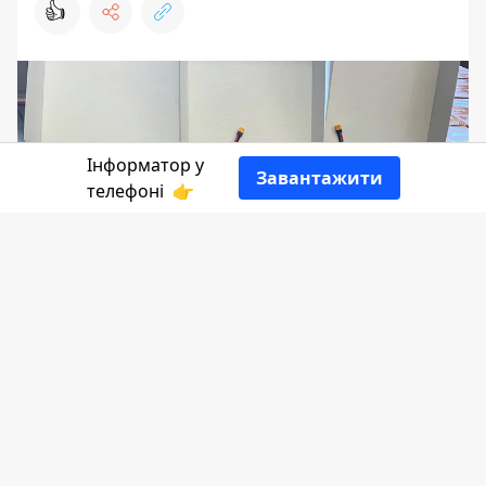
👍
Інформатор у
Завантажити
телефоні
👉
29 березня Косівська міська рада
оголосила
закупівлю
10 дронів H10F-MD
PICA, за які готова заплатити понад
чверть мільйона.
Розповідає
Інформатор.