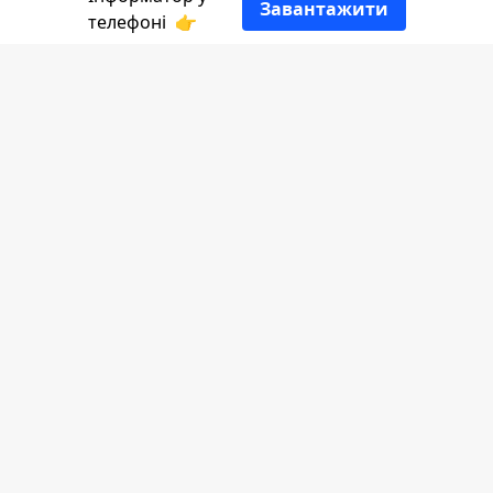
Завантажити
телефоні
👉
За новий тиждень у Коломиї з'явилось
багато нових вакансій. Як і зазвичай,
найчастіше роботодавці шукають
водіїв, продавців-консультантів та
вантажників.
Інформатор Коломия
ділитсья добіркою
вакансій в Коломиї.
Тракторист-механізатор кат. Н
(самохідні машини, на оприскувач)
Психолог
Оператор вантажного відділення №1
Комірник