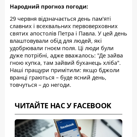
Народний прогноз погоди:
29 червня відзначається день пам'яті
славних і всехвальних первоверховних
святих апостолів Петра і Павла. У цей день
влаштовували обід для людей, які
удобрювали гноєм поля. Ці люди були
дуже потрібні, адже вважалось: "Де зайва
гною купка, там зайвий буханець хліба".
Наші пращури примітили: якщо бджоли
вранці граються – буде ясний день,
товчуться – до негоди.
ЧИТАЙТЕ НАС У FACEBOOK