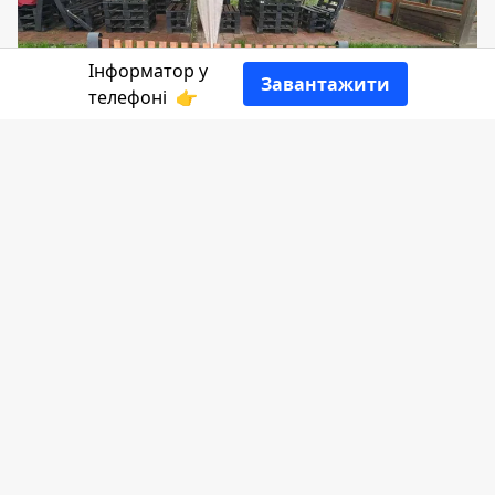
Інформатор у
Завантажити
телефоні
👉
Сьогодні на території біля міського
озера з'явились лавочка та квіти.
Про це
повідомив
Центр туризму та
дозвілля у себе на фейсбук-сторінці, пише
Інформатор
.
"Коломийським центром туризму та
дозвілля проведені роботи по
благоустрою прилеглої території міського