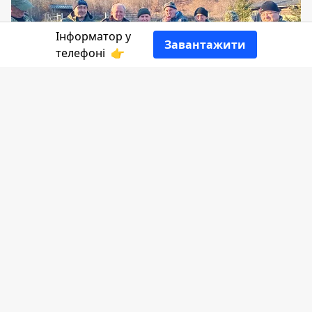
Інформатор у
Завантажити
телефоні
👉
Наразі на Івано-Франківщині триває
робота щодо регуляції чисельності
хижих тварин, зокрема лисиць, які
можуть хворіти на сказ.
Інформатор Коломия
розповідає більше з
посиланням
на Головне управління
Держпродспоживслужби в Івано-
Франківській області.
З початку року силами єгерської служби