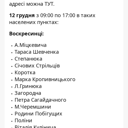
адресі можна
ТУТ
.
12 грудня
з 09:00 по 17:00 в таких
населених пунктах:
Воскресинці:
А.Міцкевича
Тараса Шевченка
Степанюка
Січових Стрільців
Коротка
Марка Кропивницького
Л.Гринюка
Загородна
Петра Сагайдачного
М.Черемшини
Родини Побігущих
Поліни
Віталія Кулінича