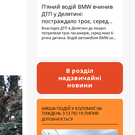
П'яний водій BMW вчинив
ДТП у Делятині:
постраждало троє, серед
них - дитина
Внаслідок ДТП в Делятині до лікарні
потрапили троє пасажирів, серед яких 6-
річна дитина. Водій автомобіля BMW за
кермом був п'яним, кількість алкоголю в
крові майже у 13,5 раза перевищувала
допустиму норму.
В розділ
надзвичайні
новини
АФІША ПОДІЙ У КОЛОМИЇ НА
ТИЖДЕНЬ З 13 ПО 19 ЛИПНЯ
ДОПОВНЮЄТЬСЯ