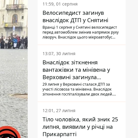
11:59, 01 серпня
Велосипедист загинув
внаслідок ДТП у Снятині
Вранці 1 серпня у Снятині велосипедист
перед автомобілем змінив напрямок руху
ліворуч. Внаслідок цього мікроавтобус
здійснив наїзд на керманича
двоколісного.
13:07, 30 липня
Внаслідок зіткнення
вантажівки та мінівена у
Верховині загинула
пасажирка, водійка - у
29 липня у Верховині сталася ДТП за
участі лісовоза та мінівена. Внаслідок
лікарні
зіткнення госпіталізували двох людей.
Попри зусилля медиків, 79-річна
пасажирка легковика померла у лікарні.
Також травми отримала водійка
12:01, 27 липня
автомобіля.
Тіло чоловіка, який зник 25
липня, виявили у річці на
Прикарпатті