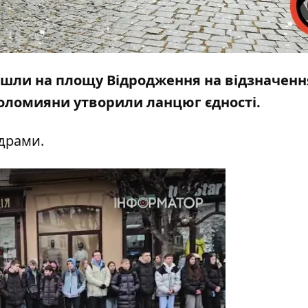
ийшли на площу Відродження на відзначенн
 коломияни утворили ланцюг єдності.
адрами.