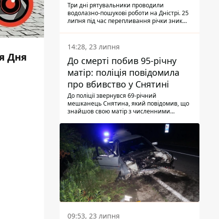
Три дні рятувальники проводили
водолазно-пошукові роботи на Дністрі. 25
липня під час перепливання річки зник
чоловік 2002 року народження. У
понеділок, 27 липня, надзвичайники
виявили тіло.
14:28, 23 липня
я Дня
До смерті побив 95-річну
матір: поліція повідомила
про вбивство у Снятині
До поліції звернувся 69-річний
мешканець Снятина, який повідомив, що
знайшов свою матір з численними
тілесними ушкодженнями. Та, як
з'ясували правоохоронці, ці травми жінці
наніс її син.
09:53, 23 липня