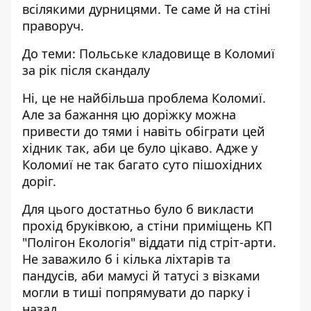
всілякими дурницями. Те саме й на стіні
праворуч.
До теми:
Польське кладовище в Коломиї
за рік після скандалу
Ні, це не найбільша проблема Коломиї.
Але за бажання цю доріжку можна
привести до тями і навіть обіграти цей
хідник так, аби це було цікаво. Адже у
Коломиї не так багато суто пішохідних
доріг.
Для цього достатньо було б викласти
прохід бруківкою, а стіни приміщень КП
"Полігон Екологія" віддати під стріт-арти.
Не заважило б і кілька ліхтарів та
пандусів, аби мамусі й татусі з візками
могли в тиші попрямувати до парку і
назад.