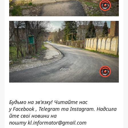
Будьмо на зв’язку! Читайте нас
у
Facebook
,
Telegram
та
Instagram.
Надсила
йте свої новини н
а
пошту
kl.informator@gmail.com