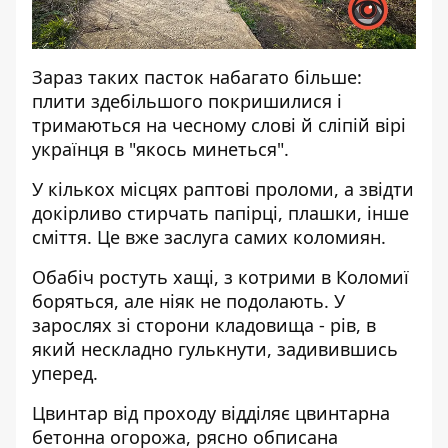
Зараз таких пасток набагато більше:
плити здебільшого покришилися і
тримаються на чесному слові й сліпій вірі
українця в "якось минеться".
У кількох місцях раптові проломи, а звідти
докірливо стирчать папірці, плашки, інше
сміття. Це вже заслуга самих коломиян.
Обабіч ростуть хащі, з котрими в Коломиї
боряться, але ніяк не подолають. У
зарослях зі сторони кладовища - рів, в
який нескладно гулькнути, задивившись
уперед.
Цвинтар від проходу відділяє цвинтарна
бетонна огорожа, рясно обписана