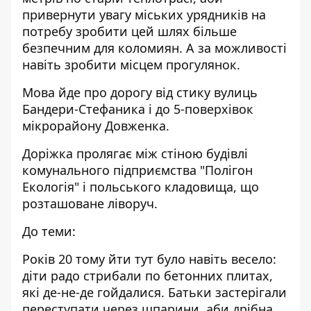
привернути увагу міських урядників на
потребу зробити цей шлях більше
безпечним для коломиян. А за можливості
навіть зробити місцем прогулянок.
Мова йде про дорогу від стику вулиць
Бандери-Стефаника і до 5-поверхівок
мікрорайону Довженка.
Доріжка пролягає між стіною будівлі
комунального підприємства "Полігон
Екологія" і польського кладовища, що
розташоване ліворуч.
До теми:
Років 20 тому йти тут було навіть весело:
діти радо стрибали по бетонних плитах,
які де-не-де гойдалися. Батьки застерігали
переступати через шпарини, аби дрібна