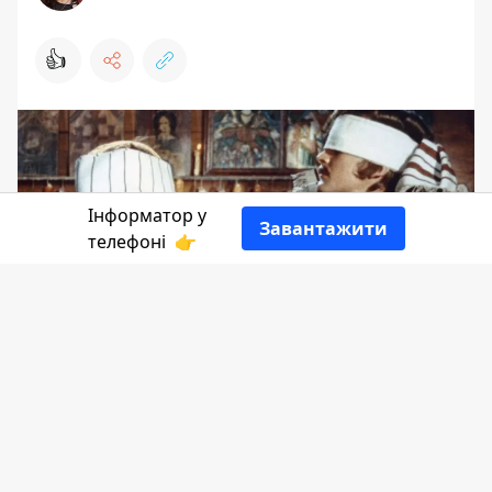
👍
Інформатор у
Завантажити
телефоні
👉
Кадри з церкви у Криворівні совєтам
здалися надто пропагандистськими.
Тому для фільму "Тіні забутих предків"
звели бутафорну церкву. Саме це і