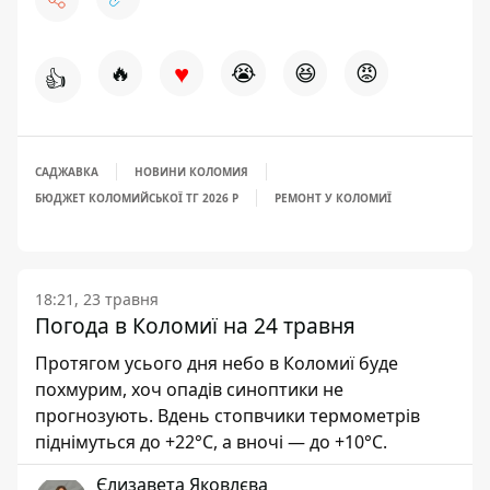
♥
🔥
😭
😆
😡
👍
САДЖАВКА
НОВИНИ КОЛОМИЯ
БЮДЖЕТ КОЛОМИЙСЬКОЇ ТГ 2026 Р
РЕМОНТ У КОЛОМИЇ
18:21, 23 травня
Погода в Коломиї на 24 травня
Протягом усього дня небо в Коломиї буде
похмурим, хоч опадів синоптики не
прогнозують. Вдень стопвчики термометрів
піднімуться до +22°С, а вночі — до +10°С.
Єлизавета Яковлєва