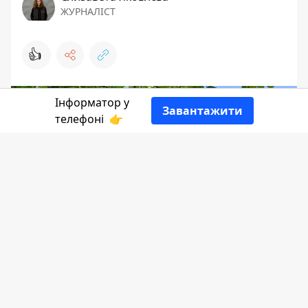
ЖУРНАЛІСТ
👍
Інформатор у
Завантажити
телефоні
👉
Інформатор Коломия
бажає вдалої неділі.
А також нагадуємо про важливість
підтримки військовослужбовців, які вдень