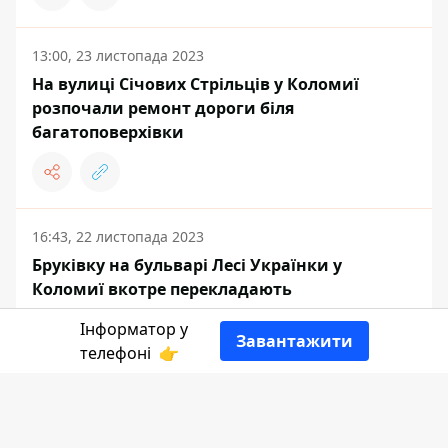
13:00, 23 листопада 2023
На вулиці Січових Стрільців у Коломиї
розпочали ремонт дороги біля
багатоповерхівки
16:43, 22 листопада 2023
Бруківку на бульварі Лесі Українки у
Коломиї вкотре перекладають
Інформатор у
Завантажити
телефоні
👉
12:16, 22 листопада 2023
У Коломиї в мікрорайоні Бандери
відремонтували міжбудинкові заїзди за