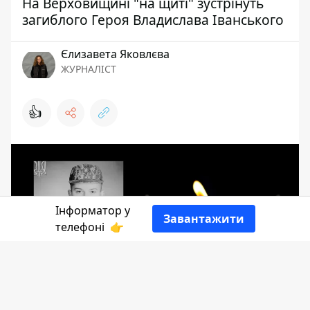
На Верховищині "на щиті" зустрінуть
загиблого Героя Владислава Іванського
Єлизавета Яковлєва
ЖУРНАЛІСТ
👍
Інформатор у
Завантажити
телефоні
👉