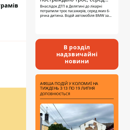
грамів
них - дитина
Внаслідок ДТП в Делятині до лікарні
потрапили троє пасажирів, серед яких 6-
річна дитина. Водій автомобіля BMW за
кермом був п'яним, кількість алкоголю в
крові майже у 13,5 раза перевищувала
допустиму норму.
В розділ
надзвичайні
новини
АФІША ПОДІЙ У КОЛОМИЇ НА
ТИЖДЕНЬ З 13 ПО 19 ЛИПНЯ
ДОПОВНЮЄТЬСЯ