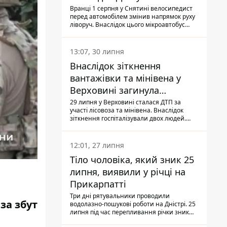
Вранці 1 серпня у Снятині велосипедист
перед автомобілем змінив напрямок руху
ліворуч. Внаслідок цього мікроавтобус
здійснив наїзд на керманича
двоколісного.
13:07, 30 липня
Внаслідок зіткнення
вантажівки та мінівена у
Верховині загинула
пасажирка, водійка - у
29 липня у Верховині сталася ДТП за
участі лісовоза та мінівена. Внаслідок
лікарні
зіткнення госпіталізували двох людей.
Попри зусилля медиків, 79-річна
пасажирка легковика померла у лікарні.
Також травми отримала водійка
12:01, 27 липня
автомобіля.
Тіло чоловіка, який зник 25
липня, виявили у річці на
Прикарпатті
Три дні рятувальники проводили
за збут
водолазно-пошукові роботи на Дністрі. 25
липня під час перепливання річки зник
чоловік 2002 року народження. У