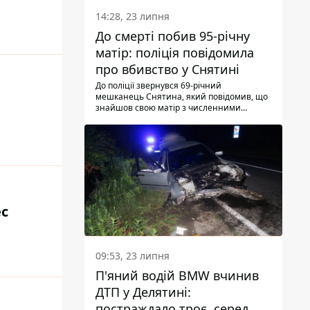
понеділок, 27 липня, надзвичайники
виявили тіло.
14:28, 23 липня
До смерті побив 95-річну
матір: поліція повідомила
про вбивство у Снятині
До поліції звернувся 69-річний
мешканець Снятина, який повідомив, що
знайшов свою матір з численними
тілесними ушкодженнями. Та, як
з'ясували правоохоронці, ці травми жінці
наніс її син.
ес
09:53, 23 липня
П'яний водій BMW вчинив
ДТП у Делятині:
постраждало троє, серед