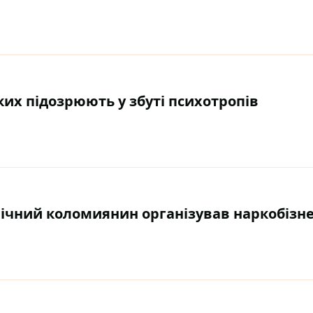
ких підозрюють у збуті психотропів
річний коломиянин організував наркобізн