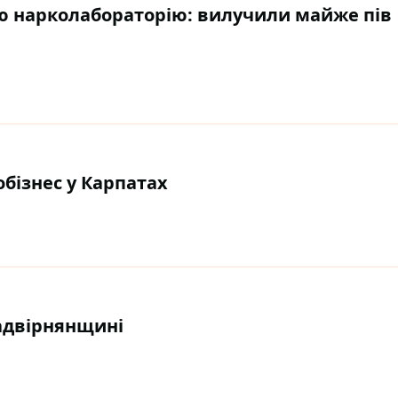
 нарколабораторію: вилучили майже пів
обізнес у Карпатах
Надвірнянщині