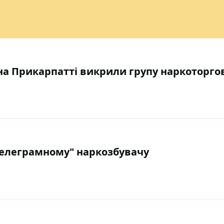
 на Прикарпатті викрили групу наркоторго
телеграмному" наркозбувачу