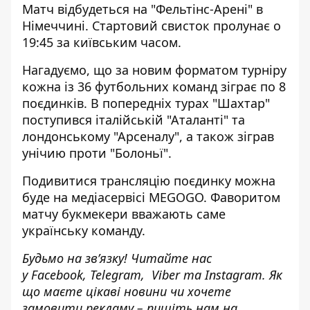
Матч відбудеться на "Фельтінс-Арені" в
Німеччині. Стартовий свисток пролунає о
19:45 за київським часом.
Нагадуємо, що за новим форматом турніру
кожна із 36 футбольних команд зіграє по 8
поєдинків. В попередніх турах "Шахтар"
поступився італійській "Аталанті" та
лондонському "Арсеналу", а також зіграв
унічию проти "Болоньї".
Подивитися трансляцію поєдинку можна
буде на медіасервісі MEGOGO. Фаворитом
матчу букмекери вважають саме
українську команду.
Будьмо на зв’язку! Читайте нас
у
Facebook
,
Telegram,
Viber
та
Instagram.
Як
що маєте цікаві новини чи хочете
замовити рекламу – пишіть нам на