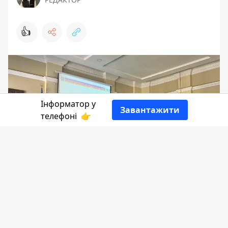
👍
Інформатор у
Завантажити
телефоні
👉
На позачергову 57-му сесію
Коломийської міської ради спершу було
винесено лише два питання. Втім, було
додано ще два додаткових.