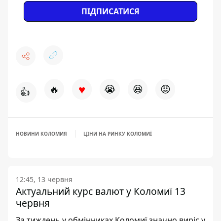
ПІДПИСАТИСЯ
♥
🔥
😭
😆
😡
👍
НОВИНИ КОЛОМИЯ
ЦІНИ НА РИНКУ КОЛОМИЇ
12:45, 13 червня
Актуальний курс валют у Коломиї 13
червня
За тиждень у обмінниках Коломиї значно виріс у