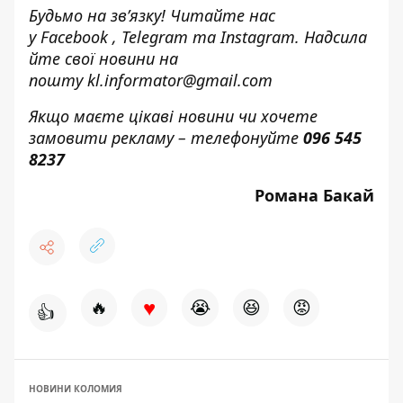
Будьмо на зв’язку! Читайте нас
у
Facebook
,
Telegram
та
Instagram.
Надсила
йте свої новини н
а
пошту
kl.informator@gmail.com
Якщо маєте цікаві новини чи хочете
замовити рекламу – телефонуйте
096 545
8237
Романа Бакай
♥
🔥
😭
😆
😡
👍
НОВИНИ КОЛОМИЯ