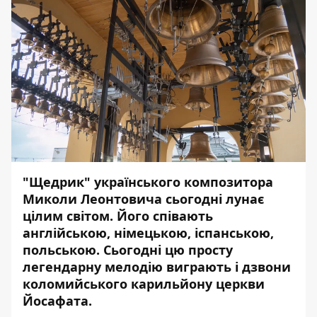
"Щедрик" українського композитора
Миколи Леонтовича сьогодні лунає
цілим світом. Його співають
англійською, німецькою, іспанською,
польською. Сьогодні цю просту
легендарну мелодію виграють і дзвони
коломийського карильйону церкви
Йосафата.