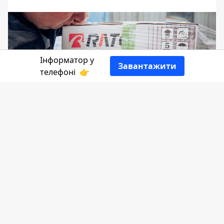
Інформатор у
Завантажити
телефоні
👉
Напередодні свят важливо робити
добрі справи, які зігріють душу.
Зокрема, можна допомагати людям,
які живуть у областях, які постраждали
від війни. Благодійники з Карітасу саме
так і зробили, відправивши багаж
допомоги у Харків та Полтаву.