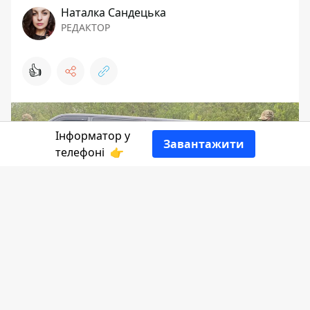
Наталка Сандецька
РЕДАКТОР
👍
Інформатор у
Завантажити
телефоні
👉
СБУ і Нацполіція виявили потужне
міжнародне наркоугруповання.