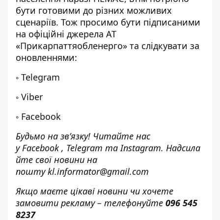
бути готовими до різних можливих
сценаріїв. Тож просимо бути підписаними
на офіційні джерела АТ
«Прикарпаттяобленерго» та слідкувати за
оновленнями:
◦
Telegram
◦
Viber
◦
Facebook
Будьмо на зв’язку! Читайте нас
у
Facebook
,
Telegram
та
Instagram.
Надсила
йте свої новини н
а
пошту
kl.informator@gmail.com
Якщо маєте цікаві новини чи хочете
замовити рекламу – телефонуйте
096 545
8237