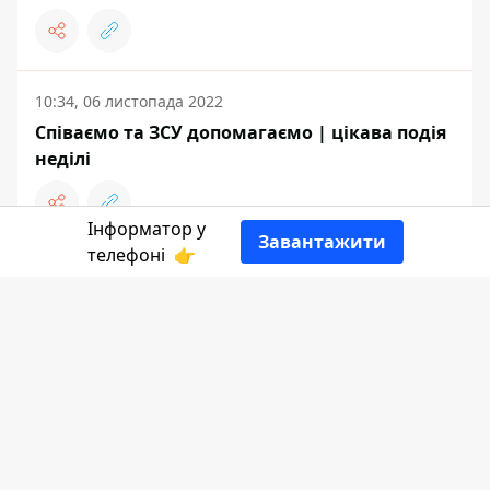
10:34, 06 листопада 2022
Співаємо та ЗСУ допомагаємо | цікава подія
неділі
Інформатор у
Завантажити
телефоні
👉
13:54, 25 жовтня 2022
ЕкоҐвалт знову організовує подію у
Молодіжному просторі
22:14, 15 жовтня 2022
У Коломиї провели тренінг з домедичної