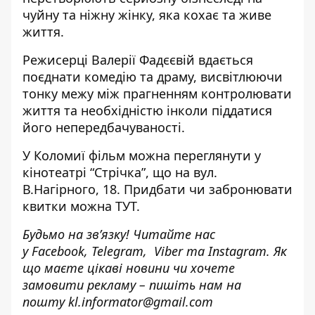
чуйну та ніжну жінку, яка кохає та живе
життя.
Режисерці Валерії Фадєєвій вдається
поєднати комедію та драму, висвітлюючи
тонку межу між прагненням контролювати
життя та необхідністю інколи піддатися
його непередбачуваності.
У Коломиї фільм можна переглянути у
кінотеатрі “Стрічка”, що на вул.
В.Нагірного, 18. Придбати чи забронювати
квитки можна
ТУТ
.
Будьмо на зв’язку! Читайте нас
у
Facebook
,
Telegram,
Viber
та
Instagram.
Як
що маєте цікаві новини чи хочете
замовити рекламу – пишіть нам на
пошту
kl.informator@gmail.com