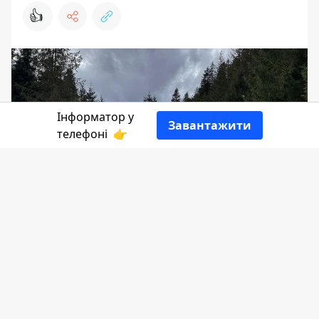
👍
Інформатор у
Завантажити
телефоні
👉
У Ворохтянській громаді орган
місцевого самоврядування незаконно
передав у приватну власність ділянку
Карпатського національного
природного парку. Окружна