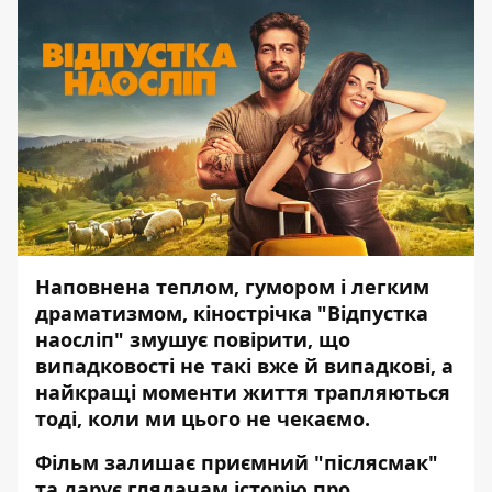
Наповнена теплом, гумором і легким
драматизмом, кінострічка "Відпустка
наосліп" змушує повірити, що
випадковості не такі вже й випадкові, а
найкращі моменти життя трапляються
тоді, коли ми цього не чекаємо.
Фільм залишає приємний "післясмак"
та дарує глядачам історію про