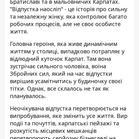
Братиславі та в мальовничих Карпатах.
"Відпустка наосліп" - це історія про сильну
та незалежну жінку, яка контролює багато
робочих процесів, але не своє особисте
життя.
Головна героїня, яка живе динамічним
життям у столиці, випадково потрапляє у
відлюдний куточок Карпат. Там вона
зустрічає сильного чоловіка, воїна
Збройних сил, який на час відпустки
вирішив усамітнитись у будиночку своєї
тітки. Однак, все склалось не так як
планувалось.
Неочікувана відпустка перетворюється на
випробування, яке змінить усе життя. Вир
події та почуттів, карпатські пейзажі та
розкутість місцевих мешканців
перетворюють серйозну бізнеследі на