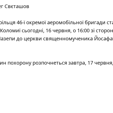
ег Свєташов
трільця 46-ї окремої аеромобільної бригади с
ломиї сьогодні, 16 червня, о 16:00 зі сторо
 Мазепи до церкви священномученика Йосафа
 Чин похорону розпочнеться завтра, 17 червня,