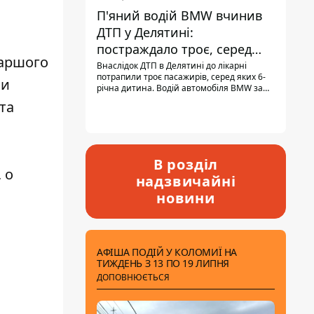
П'яний водій BMW вчинив
ДТП у Делятині:
постраждало троє, серед
таршого
них - дитина
Внаслідок ДТП в Делятині до лікарні
потрапили троє пасажирів, серед яких 6-
ни
річна дитина. Водій автомобіля BMW за
кермом був п'яним, кількість алкоголю в
та
крові майже у 13,5 раза перевищувала
допустиму норму.
В розділ
 о
надзвичайні
новини
АФІША ПОДІЙ У КОЛОМИЇ НА
ТИЖДЕНЬ З 13 ПО 19 ЛИПНЯ
ДОПОВНЮЄТЬСЯ