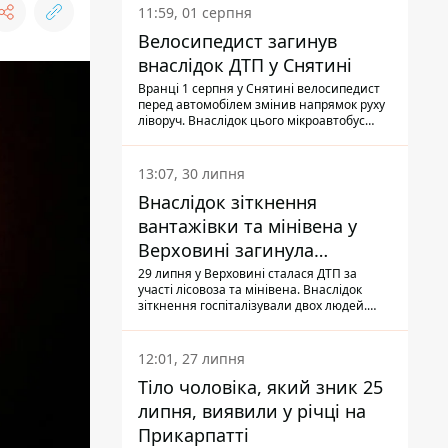
11:59, 01 серпня
Велосипедист загинув
внаслідок ДТП у Снятині
Вранці 1 серпня у Снятині велосипедист
перед автомобілем змінив напрямок руху
ліворуч. Внаслідок цього мікроавтобус
здійснив наїзд на керманича
двоколісного.
13:07, 30 липня
Внаслідок зіткнення
вантажівки та мінівена у
Верховині загинула
пасажирка, водійка - у
29 липня у Верховині сталася ДТП за
участі лісовоза та мінівена. Внаслідок
лікарні
зіткнення госпіталізували двох людей.
Попри зусилля медиків, 79-річна
пасажирка легковика померла у лікарні.
Також травми отримала водійка
12:01, 27 липня
автомобіля.
Тіло чоловіка, який зник 25
липня, виявили у річці на
Прикарпатті