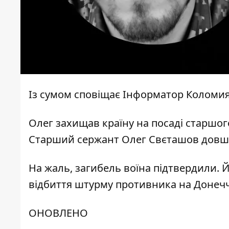
Із сумом сповіщає
Інформатор Коломи
Олег захищав країну на посаді старшого
Старший сержант Олег Свєташов довши
На жаль, загибель воїна підтвердили. Й
відбиття штурму противника на Донечч
ОНОВЛЕНО