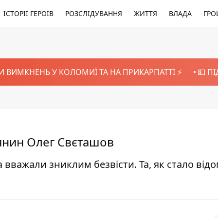
ІСТОРІЇ ГЕРОЇВ
РОЗСЛІДУВАННЯ
ЖИТТЯ
ВЛАДА
ГРО
И ВИМКНЕНЬ У КОЛОМИЇ ТА НА ПРИКАРПАТТІ ⚡️
💵 П
янин Олег Свєташов
вважали зниклим безвісти. Та, як стало відо