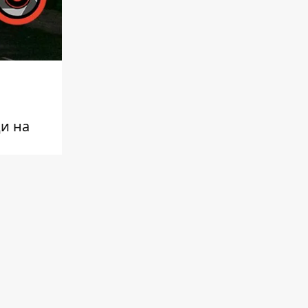
ди на
позицій
ських