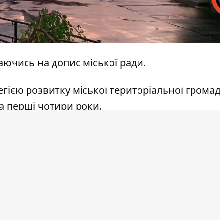
аючись на
допис
міської ради.
егією розвитку міської територіальної грома
на перші чотири роки.
т формуватимуть із врахуванням думок і про
ж запрошують представників бізнесу, громад
та інших установ.
о майбутнього розвитку громади.