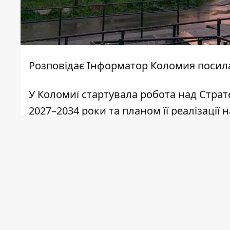
Розповідає
Інформатор Коломия
посил
У Коломиї стартувала робота над Страт
2027–2034 роки та планом її реалізації 
У міській раді зазначають, що докумен
жителів громади. До обговорення тако
організацій, закладів освіти, культури 
Усі охочі можуть подати свої ідеї щод