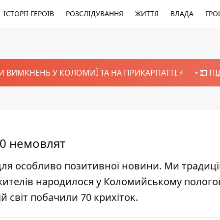
ІСТОРІЇ ГЕРОЇВ
РОЗСЛІДУВАННЯ
ЖИТТЯ
ВЛАДА
ГРО
И ВИМКНЕНЬ У КОЛОМИЇ ТА НА ПРИКАРПАТТІ ⚡️
💵 П
70 немовлят
для особливо позитивної новини. Ми традиц
 жителів народилося у Коломийському полог
й світ побачили 70 крихіток.