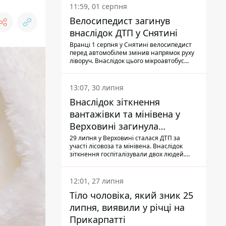
11:59, 01 серпня
Велосипедист загинув
внаслідок ДТП у Снятині
Вранці 1 серпня у Снятині велосипедист
перед автомобілем змінив напрямок руху
ліворуч. Внаслідок цього мікроавтобус
здійснив наїзд на керманича
двоколісного.
13:07, 30 липня
Внаслідок зіткнення
вантажівки та мінівена у
Верховині загинула
пасажирка, водійка - у
29 липня у Верховині сталася ДТП за
участі лісовоза та мінівена. Внаслідок
лікарні
зіткнення госпіталізували двох людей.
Попри зусилля медиків, 79-річна
пасажирка легковика померла у лікарні.
Також травми отримала водійка
12:01, 27 липня
автомобіля.
Тіло чоловіка, який зник 25
липня, виявили у річці на
Прикарпатті