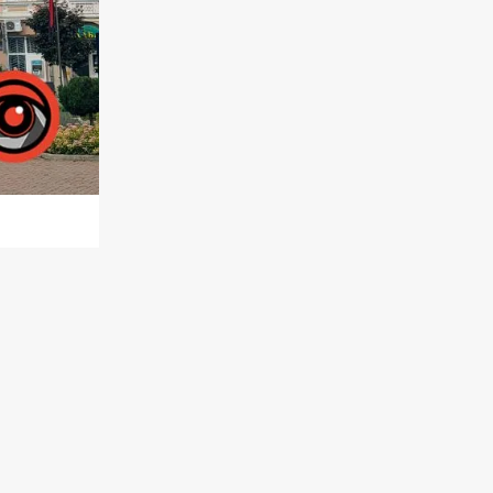
апами
як