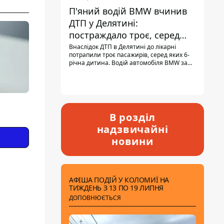
П'яний водій BMW вчинив
ДТП у Делятині:
постраждало троє, серед
них - дитина
Внаслідок ДТП в Делятині до лікарні
потрапили троє пасажирів, серед яких 6-
річна дитина. Водій автомобіля BMW за
кермом був п'яним, кількість алкоголю в
крові майже у 13,5 раза перевищувала
допустиму норму.
В розділ
надзвичайні
новини
АФІША ПОДІЙ У КОЛОМИЇ НА
ТИЖДЕНЬ З 13 ПО 19 ЛИПНЯ
ДОПОВНЮЄТЬСЯ