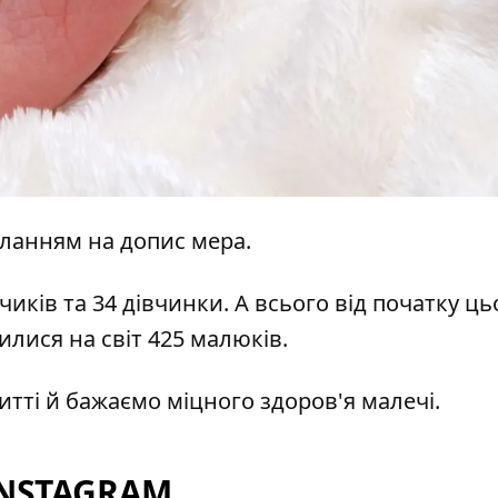
иланням на
допис мера.
иків та 34 дівчинки. А всього від початку ць
лися на світ 425 малюків.
житті й бажаємо міцного здоров'я малечі.
INSTAGRAM