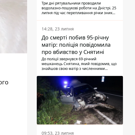
Три дні рятувальники проводили
водолазно-пошукові роботи на Дністрі. 25
липня під час перепливання річки зник
чоловік 2002 року народження. У
понеділок, 27 липня, надзвичайники
виявили тіло.
14:28, 23 липня
До смерті побив 95-річну
матір: поліція повідомила
про вбивство у Снятині
До поліції звернувся 69-річний
мешканець Снятина, який повідомив, що
знайшов свою матір з численними
тілесними ушкодженнями. Та, як
з'ясували правоохоронці, ці травми жінці
ого
наніс її син.
09:53, 23 липня