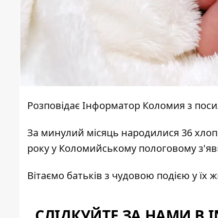
Розповідає
Інформатор Коломия
з пос
За минулий місяць народилися 36 хлопч
року у Коломийському пологовому з'яви
Вітаємо батьків з чудовою подією у їх 
СЛІДКУЙТЕ ЗА НАМИ В 