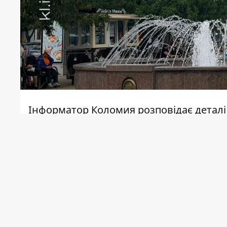
Інформатор Коломия
розповідає деталі
Як зазначають організатори, на учасн
розвитку Коломиї - від перших згадок пр
змінювалися архітектура, культура і гр
Початок події о 11:00, участь безкошто