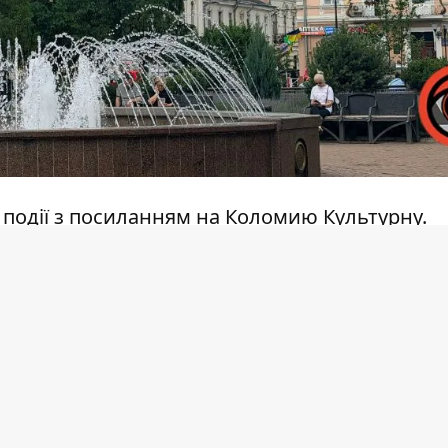
 події з посиланням на
Коломию Культурну.
иків чекає знайомство з найважливішими ет
о місто до сучасності. Тут розповідатимуть, 
омада міста.
вна за
попередньою реєстрацією.