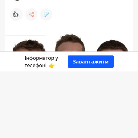
👍
Інформатор у
Завантажити
телефоні
👉
Нацполіція просить допомогти
розпізнати у візуалізації зображень
наших захисників. Йдеться про 5-ро
воїнів, які можуть вважатися зниклими