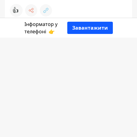
👍
Інформатор у
Завантажити
телефоні
👉
Розповідає
Інформатор Коломия
з
посиланням на
Коломию Культурну.
Студенти прибирали територію від
Воскресінецького пішого моста до гори