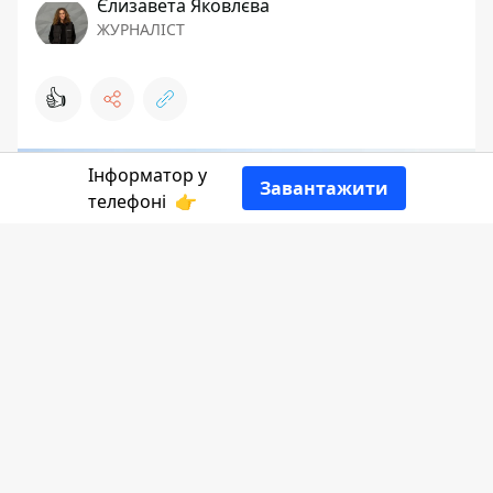
Єлизавета Яковлєва
ЖУРНАЛІСТ
👍
Інформатор у
Завантажити
телефоні
👉
Інформатор Коломия
бажає вам
продуктивного дня. Нагадуємо про
важливість підтримки