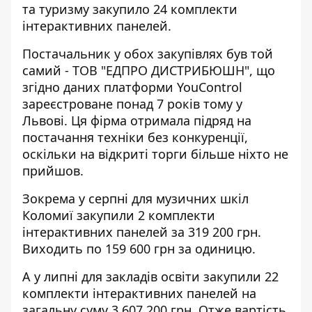
та туризму закупило 24 комплекти
інтерактивних панелей.
Постачальник у обох закупівлях був той
самий - ТОВ "ЕДПРО ДИСТРИБЮШН", що
згідно даних платформи YouControl
зареєстроване понад 7 років тому у
Львові. Ця фірма отримала підряд на
постачання техніки без конкуренції,
оскільки на відкриті торги більше ніхто не
прийшов.
Зокрема
у серпні для музичних шкіл
Коломиї закупили 2
комплекти
інтерактивних панелей за 319 200 грн.
Виходить по 159 600 грн за одиницю.
А у
липні для закладів освіти закупили 22
комплекти
інтерактивних панелей на
загальну суму 3 607 200 грн. Отже вартість