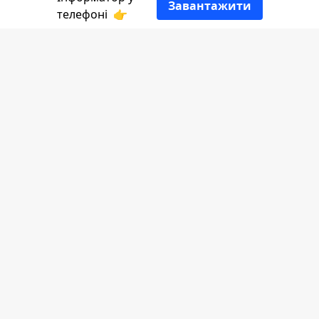
Завантажити
телефоні
👉
"Шкода, що минуло літо, а не війна..."
Автор цього вислову невідомий, а
проте фраза дуже влучна, особливо
зараз, коли каштани першими
попереджають про наближення осені.
Як змінюються вулиці Писанкової у серпні
- зафіксував у кадрах
Інформатор
Коломия.