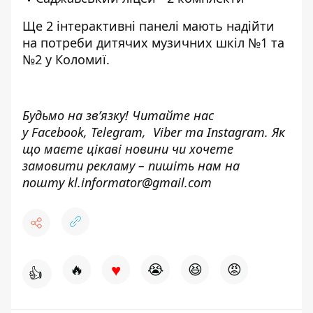
Ще 2 інтерактивні панелі мають надійти
на потреби дитячих музичних шкіл №1 та
№2 у Коломиї.
Будьмо на зв’язку! Читайте нас
у
Facebook
,
Telegram,
Viber
та
Instagram.
Як
що маєте цікаві новини чи хочете
замовити рекламу – пишіть нам на
пошту
kl.informator@gmail.com
♥
🔥
😭
😆
😡
👍