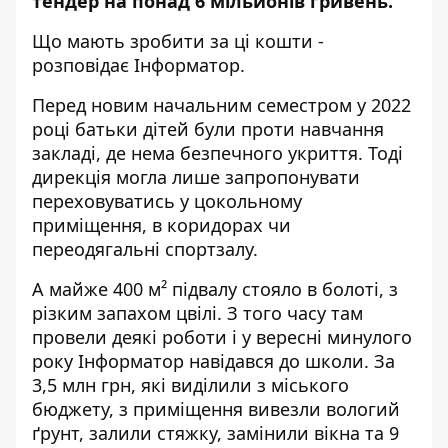
тендер
на понад 6 мільйонів гривень.
Що мають зробити за ці кошти -
розповідає
Інформатор.
Перед новим начальним семестром у 2022
році батьки дітей були проти навчання
закладі, де нема безпечного укриття. Тоді
дирекція могла лише запропонувати
переховуватись у цокольному
приміщення, в коридорах чи
переодягальні спортзалу.
А майже 400 м² підвалу стояло в болоті, з
різким запахом цвілі. З того часу там
провели деякі роботи і у вересні минулого
року Інформатор
навідався до школи
. За
3,5 млн грн, які виділили з міського
бюджету, з приміщення вивезли вологий
ґрунт, залили стяжку, замінили вікна та 9