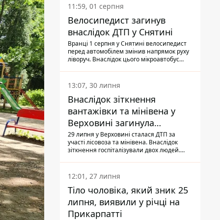
11:59, 01 серпня
Велосипедист загинув
внаслідок ДТП у Снятині
Вранці 1 серпня у Снятині велосипедист
перед автомобілем змінив напрямок руху
ліворуч. Внаслідок цього мікроавтобус
здійснив наїзд на керманича
двоколісного.
13:07, 30 липня
Внаслідок зіткнення
вантажівки та мінівена у
Верховині загинула
пасажирка, водійка - у
29 липня у Верховині сталася ДТП за
участі лісовоза та мінівена. Внаслідок
лікарні
зіткнення госпіталізували двох людей.
Попри зусилля медиків, 79-річна
пасажирка легковика померла у лікарні.
Також травми отримала водійка
12:01, 27 липня
автомобіля.
Тіло чоловіка, який зник 25
липня, виявили у річці на
Прикарпатті