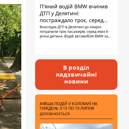
П'яний водій BMW вчинив
ДТП у Делятині:
постраждало троє, серед
них - дитина
Внаслідок ДТП в Делятині до лікарні
потрапили троє пасажирів, серед яких 6-
річна дитина. Водій автомобіля BMW за
кермом був п'яним, кількість алкоголю в
крові майже у 13,5 раза перевищувала
допустиму норму.
В розділ
надзвичайні
новини
АФІША ПОДІЙ У КОЛОМИЇ НА
ТИЖДЕНЬ З 13 ПО 19 ЛИПНЯ
ДОПОВНЮЄТЬСЯ