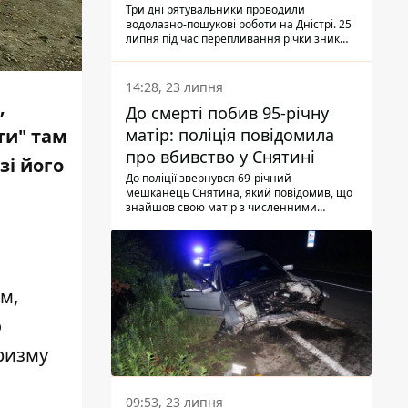
Три дні рятувальники проводили
водолазно-пошукові роботи на Дністрі. 25
липня під час перепливання річки зник
чоловік 2002 року народження. У
понеділок, 27 липня, надзвичайники
виявили тіло.
14:28, 23 липня
,
До смерті побив 95-річну
матір: поліція повідомила
ти" там
про вбивство у Снятині
зі його
До поліції звернувся 69-річний
мешканець Снятина, який повідомив, що
знайшов свою матір з численними
тілесними ушкодженнями. Та, як
з'ясували правоохоронці, ці травми жінці
наніс її син.
м,
о
уризму
09:53, 23 липня