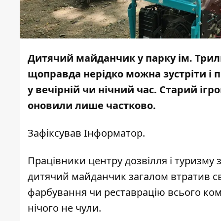
Дитячий майданчик у парку ім. Триль
щоправда нерідко можна зустріти і п
у вечірній чи нічний час. Старий ігр
оновили лише частково.
Зафіксував
Інформатор
.
Працівники центру дозвілля і туризму за
дитячий майданчик загалом втратив св
фарбування чи реставрацію всього комп
нічого не чули.