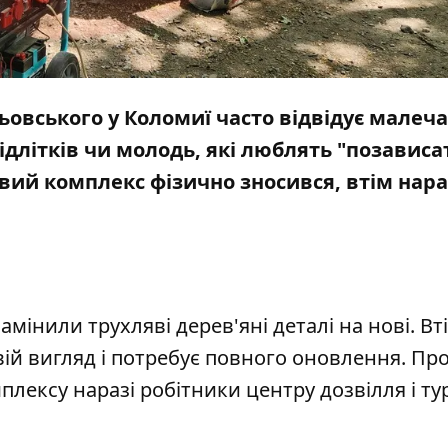
овського у Коломиї часто відвідує малеча
ідлітків чи молодь, які люблять "позависа
овий комплекс фізично зносився, втім нара
мінили трухляві дерев'яні деталі на нові. Вті
ій вигляд і потребує повного оновлення. Пр
лексу наразі робітники центру дозвілля і т