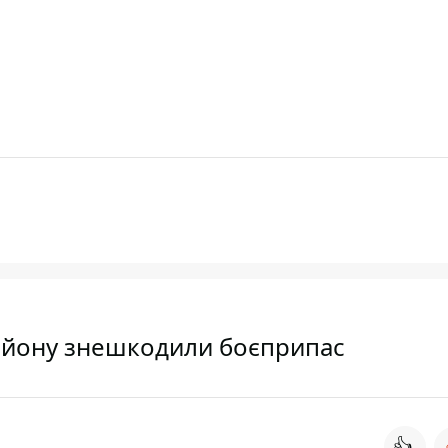
району знешкодили боєприпас
👍