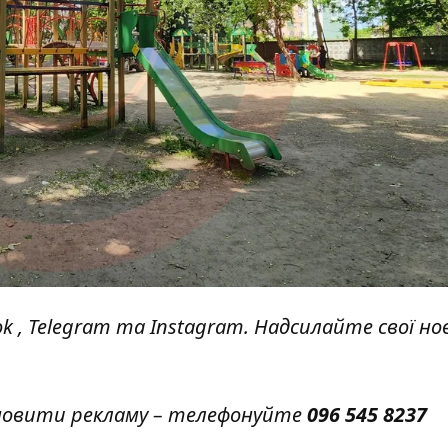
ok
,
Telegram
та
Instagram.
Надсилайте свої но
амовити рекламу – телефонуйте
096 545 8237