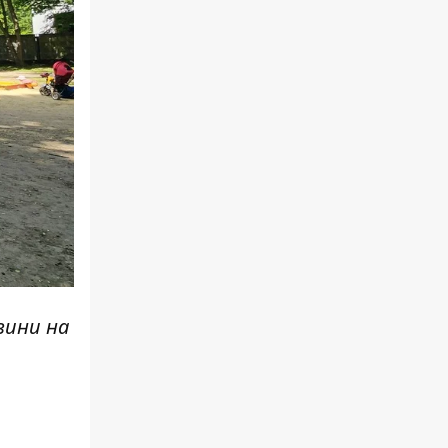
вини н
а