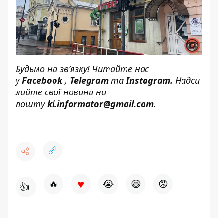
Будьмо на зв’язку! Читайте нас
у
Facebook
,
Telegram
та
Instagram
.
Надси
лайте свої новини на
пошту
kl.informator@gmail.com
.
♥
🔥
😭
😆
😡
👍